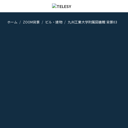
ホーム
ZOOM背景
ビル・建物
九州工業大学附属図書館 背景03
ホーム
ニュース
コラム
ZOOM背景
TELESYについて
@telesy