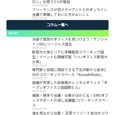
ロン」を使う3つの理由
2024.04.08
フリーランスが初クライアントとのオンライン
会議で準備しておいた方がよいこと
2024.03.07
コラム一覧へ
NEWS
池袋で理想のオフィスを見つけよう！サンシャ
イン60にリージャス誕生
2025.01.20
新宿大久保エリアに多機能型コワーキング誕
生！イベントも開催可能「いいオフィス新宿大
久保」
2025.01.06
専門家と気軽に相談できる下北沢駅から徒歩2
分のコワーキングスペース「KanadeBako」
2024.12.30
設備が充実した低価格のレンタルオフィス「オ
ープンオフィス三田国際ビル」
2024.12.16
福岡・博多で会議・仕事がはかどる！GMOオフ
ィスサポートの貸し会議室/コワーキングスペー
ス
2024.12.05
海を見ながら仕事！ 天草でリゾート気分のコワ