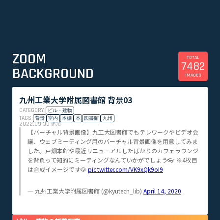
ZOOM
TOTAL
7482
BACKGROUND
IMAGES
九州工業大学附属図書館 背景03
CATEGORY:
ビル・建物
TAGS:
背景
室内
本棚
本
図書館
九州
2022.09.30
追加
【バーチャル背景画像】九工大図書館でもテレワークやビデオ会
議、ウェブミーティング用のバーチャル背景画像を用意してみま
した。戸畑本館や最近リニューアルしたばかりのカフェラウンジ
を背負って知的にミーティングなんていかがでしょう👓 ※4枚目
は合成イメージです🐶
pic.twitter.com/VK9xQk9oI9
— 九州工業大学附属図書館 (@kyutech_lib)
April 14, 2020