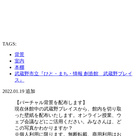
TAGS:
背景
室内
本棚
武蔵野市立『ひと・まち・情報 創造館 武蔵野プレイ
ス』
2022.01.19
追加
【バーチャル背景を配布します】
現在休館中の武蔵野プレイスから、館内を切り取
った壁紙を配布いたします。オンライン授業、ウ
ェブ会議などにご活用ください。みなさんは、ど
この写真かわかりますか？
※個人利用に限ります。無断転載、商用利用はお