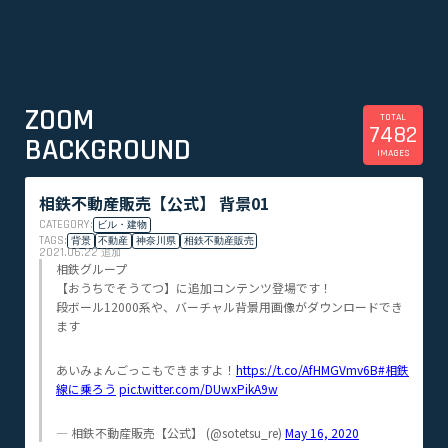
ZOOM
TOTAL
7482
BACKGROUND
IMAGES
相鉄不動産販売【公式】 背景01
CATEGORY:
ビル・建物
TAGS:
背景
不動産
神奈川県
相鉄不動産販売
2021.06.22
追加
相鉄グループ
【おうちでそうてつ】に追加コンテンツ登場です！
段ボール12000系や、バーチャル背景用画像がダウンロードでき
ます
あいみょんごっこもできますよ！
https://t.co/AfHMGVmv6B
#相鉄
線に乗ろう
pic.twitter.com/DUwxPikA9w
— 相鉄不動産販売【公式】 (@sotetsu_re)
May 16, 2020