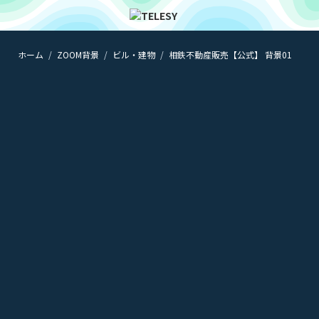
ホーム
ZOOM背景
ビル・建物
相鉄不動産販売【公式】 背景01
ホーム
ニュース
コラム
ZOOM背景
TELESYについて
@telesy