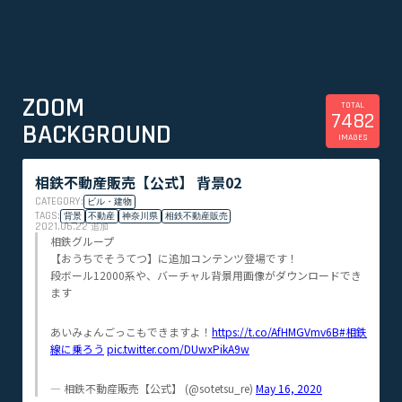
ZOOM
TOTAL
7482
BACKGROUND
IMAGES
相鉄不動産販売【公式】 背景02
CATEGORY:
ビル・建物
TAGS:
背景
不動産
神奈川県
相鉄不動産販売
2021.06.22
追加
相鉄グループ
【おうちでそうてつ】に追加コンテンツ登場です！
段ボール12000系や、バーチャル背景用画像がダウンロードでき
ます
あいみょんごっこもできますよ！
https://t.co/AfHMGVmv6B
#相鉄
線に乗ろう
pic.twitter.com/DUwxPikA9w
— 相鉄不動産販売【公式】 (@sotetsu_re)
May 16, 2020