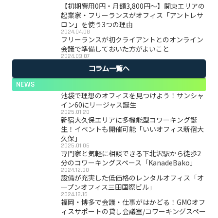
【初期費用0円・月額3,800円〜】関東エリアの
起業家・フリーランスがオフィス「アントレサ
ロン」を使う3つの理由
2024.04.08
フリーランスが初クライアントとのオンライン
会議で準備しておいた方がよいこと
2024.03.07
コラム一覧へ
NEWS
池袋で理想のオフィスを見つけよう！サンシャ
イン60にリージャス誕生
2025.01.20
新宿大久保エリアに多機能型コワーキング誕
生！イベントも開催可能「いいオフィス新宿大
久保」
2025.01.06
専門家と気軽に相談できる下北沢駅から徒歩2
分のコワーキングスペース「KanadeBako」
2024.12.30
設備が充実した低価格のレンタルオフィス「オ
ープンオフィス三田国際ビル」
2024.12.16
福岡・博多で会議・仕事がはかどる！GMOオフ
ィスサポートの貸し会議室/コワーキングスペー