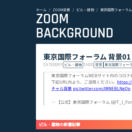
ホーム
ZOOM背景
ビル・建物
東京国際フォーラム 
ZOOM
BACKGROUND
東京国際フォーラム 背景01
CATEGORY:
TAGS:
ビル・建物
背景
東京国際フォー
東京国際フォーラムWEBサイト内のコロ
下記URL内より、ご活用ください。
https:/
チャル背景
pic.twitter.com/IMNEBLNgOp
— 【公式】東京国際フォーラム (@T_I_For
ビル・建物の新着記事