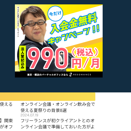
使える
オンライン会議・オンライン飲み会で
使える夏祭りの背景8選
2024.07.19
〜】関東
フリーランスが初クライアントとのオ
がオフ
ンライン会議で準備しておいた方がよ