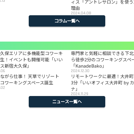
.13
ィス「アントレサロン」を使う
理由
2024.04.08
コラム一覧へ
大久保エリアに多機能型コワーキ
専門家と気軽に相談できる下北
誕生！イベントも開催可能「いい
ら徒歩2分のコワーキングスペ
ィス新宿大久保」
「KanadeBako」
.06
2024.12.30
ながら仕事！ 天草でリゾート
リモートワークに最適！大井町
コワーキングスペース誕生
3分「いいオフィス大井町 by 
.02
ナ」
2024.11.29
ニュース一覧へ