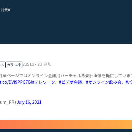
背景01
2021.07.23
追加
ラム
ガラス棟
ナ対策ページではオンライン会議用バーチャル背景計画像を提供していま
/t.co/DVi9PPG7Bl
#テレワーク
、
#ビデオ会議
、
#オンライン飲み会
、
#
um_PR)
July 16, 2021