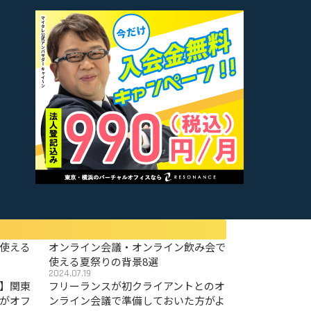
使える
オンライン会議・オンライン飲み会で
使える夏祭りの背景8選
2024.07.19
〜】関東
フリーランスが初クライアントとのオ
がオフ
ンライン会議で準備しておいた方がよ