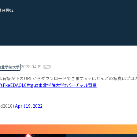
 背景02
2
2022.04.19
追加
東北学院大学
ル背景が下のURLからダウンロードできます☺️✨ほとんどの写真はプロ
co/sFkeEDAQL6
#tgu
#東北学院大学
#バーチャル背景
d2018)
April 19, 2022