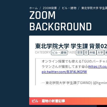
ホーム
ZOOM背景
ビル・建物
東北学院大学 学生課
ZOOM
BACKGROUND
東北学院大学 学生課 背景0
CATEGORY:
TAGS:
ビル・建物
背景
空
外観
大学
オンライン授業でも使えるTGUのバーチャ
ラマンさんが撮影してます😁👍
https://t.
pic.twitter.com/B3Fi6JKGYW
— 東北学院大学 学生課(TGMIND) (@tgmin
ビル・建物の新着記事