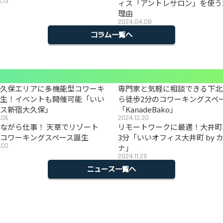
.13
ィス「アントレサロン」を使う
理由
2024.04.08
コラム一覧へ
大久保エリアに多機能型コワーキ
専門家と気軽に相談できる下北
誕生！イベントも開催可能「いい
ら徒歩2分のコワーキングスペ
ィス新宿大久保」
「KanadeBako」
.06
2024.12.30
ながら仕事！ 天草でリゾート
リモートワークに最適！大井町
コワーキングスペース誕生
3分「いいオフィス大井町 by 
.02
ナ」
2024.11.29
ニュース一覧へ