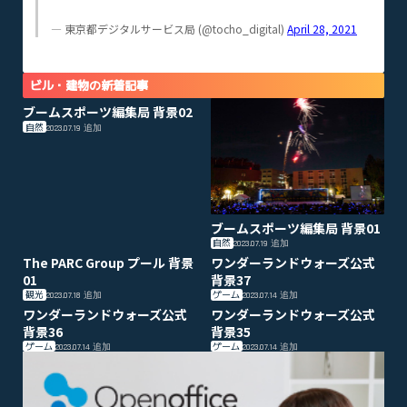
— 東京都デジタルサービス局 (@tocho_digital)
April 28, 2021
ビル・建物の新着記事
ブームスポーツ編集局 背景02
自然
2023.07.19
追加
ブームスポーツ編集局 背景01
自然
2023.07.19
追加
The PARC Group プール 背景
ワンダーランドウォーズ公式
01
背景37
観光
ゲーム
2023.07.18
追加
2023.07.14
追加
ワンダーランドウォーズ公式
ワンダーランドウォーズ公式
背景36
背景35
ゲーム
ゲーム
2023.07.14
追加
2023.07.14
追加