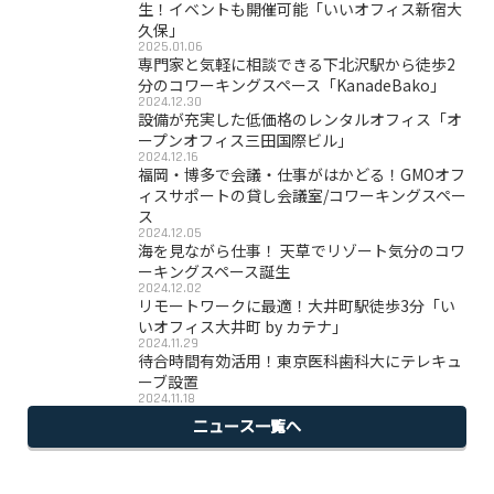
生！イベントも開催可能「いいオフィス新宿大
久保」
2025.01.06
専門家と気軽に相談できる下北沢駅から徒歩2
分のコワーキングスペース「KanadeBako」
2024.12.30
設備が充実した低価格のレンタルオフィス「オ
ープンオフィス三田国際ビル」
2024.12.16
福岡・博多で会議・仕事がはかどる！GMOオフ
ィスサポートの貸し会議室/コワーキングスペー
ス
2024.12.05
海を見ながら仕事！ 天草でリゾート気分のコワ
ーキングスペース誕生
2024.12.02
リモートワークに最適！大井町駅徒歩3分「い
いオフィス大井町 by カテナ」
2024.11.29
待合時間有効活用！東京医科歯科大にテレキュ
ーブ設置
2024.11.18
ニュース一覧へ