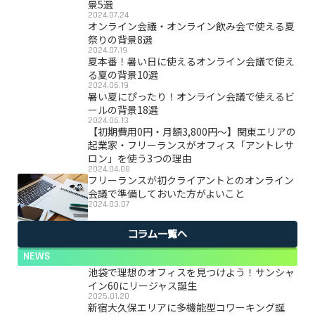
景5選
2024.07.24
オンライン会議・オンライン飲み会で使える夏
祭りの背景8選
2024.07.19
夏本番！暑い日に使えるオンライン会議で使え
る夏の背景10選
2024.06.19
暑い夏にぴったり！オンライン会議で使えるビ
ールの背景18選
2024.06.13
【初期費用0円・月額3,800円〜】関東エリアの
起業家・フリーランスがオフィス「アントレサ
ロン」を使う3つの理由
2024.04.08
フリーランスが初クライアントとのオンライン
会議で準備しておいた方がよいこと
2024.03.07
コラム一覧へ
NEWS
池袋で理想のオフィスを見つけよう！サンシャ
イン60にリージャス誕生
2025.01.20
新宿大久保エリアに多機能型コワーキング誕