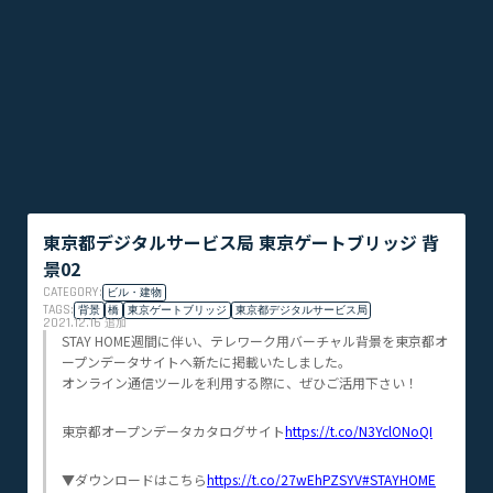
東京都デジタルサービス局 東京ゲートブリッジ 背
景02
CATEGORY:
ビル・建物
TAGS:
背景
橋
東京ゲートブリッジ
東京都デジタルサービス局
2021.12.16
追加
STAY HOME週間に伴い、テレワーク用バーチャル背景を東京都オ
ープンデータサイトへ新たに掲載いたしました。
オンライン通信ツールを利用する際に、ぜひご活用下さい！
東京都オープンデータカタログサイト
https://t.co/N3YclONoQI
▼ダウンロードはこちら
https://t.co/27wEhPZSYV
#STAYHOME