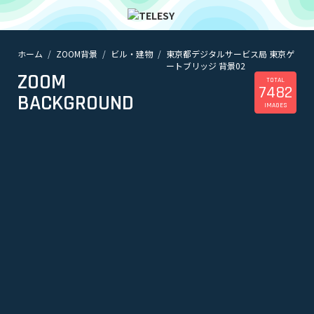
ホーム
ZOOM背景
ビル・建物
東京都デジタルサービス局 東京ゲ
ホーム
ートブリッジ 背景02
ニュース
ZOOM
コラム
TOTAL
7482
BACKGROUND
ZOOM背景
IMAGES
TELESYについて
@telesy