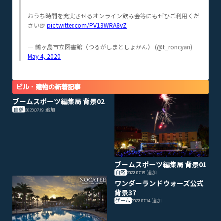
おうち時間を充実させるオンライン飲み会等にもぜひご利用くだ
さい🍺
pic.twitter.com/PV13WRA8vZ
— 鶴ヶ島市立図書館（つるがしまとしょかん） (@t_roncyan)
May 4, 2020
ビル・建物の新着記事
ブームスポーツ編集局 背景02
自然
2023.07.19
追加
ブームスポーツ編集局 背景01
自然
2023.07.19
追加
ワンダーランドウォーズ公式
背景37
ゲーム
2023.07.14
追加