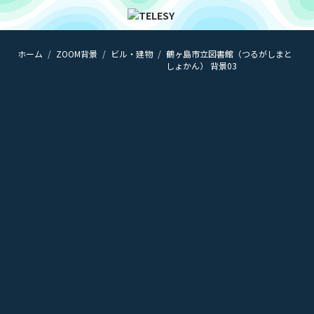
ホーム
ZOOM背景
ビル・建物
鶴ヶ島市立図書館（つるがしまと
ホーム
しょかん） 背景03
ニュース
コラム
ZOOM背景
TELESYについて
@telesy