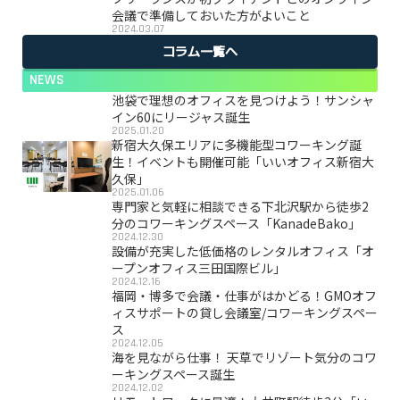
会議で準備しておいた方がよいこと
2024.03.07
コラム一覧へ
NEWS
池袋で理想のオフィスを見つけよう！サンシャ
イン60にリージャス誕生
2025.01.20
新宿大久保エリアに多機能型コワーキング誕
生！イベントも開催可能「いいオフィス新宿大
久保」
2025.01.06
専門家と気軽に相談できる下北沢駅から徒歩2
分のコワーキングスペース「KanadeBako」
2024.12.30
設備が充実した低価格のレンタルオフィス「オ
ープンオフィス三田国際ビル」
2024.12.16
福岡・博多で会議・仕事がはかどる！GMOオフ
ィスサポートの貸し会議室/コワーキングスペー
ス
2024.12.05
海を見ながら仕事！ 天草でリゾート気分のコワ
ーキングスペース誕生
2024.12.02