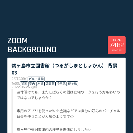
ZOOM
TOTAL
7482
BACKGROUND
IMAGES
鶴ヶ島市立図書館（つるがしまとしょかん） 背景
03
CATEGORY:
ビル・建物
TAGS:
背景
室内
本棚
図書館
埼玉県
鶴ヶ島
2022.05.25
追加
連休明けでも、まだしばらくの間は在宅ワークを行う方も多いの
ではないでしょうか？
専用のアプリを使ったWeb会議などでは自分の好みのバーチャル
背景を使うことが人気のようです😮
鶴ヶ島中央図書館内の様子を画像にしました✨