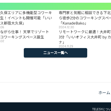
大久保エリアに多機能型コワーキ
専門家と気軽に相談できる下北
誕生！イベントも開催可能「いい
ら徒歩2分のコワーキングスペ
ィス新宿大久保」
「KanadeBako」
.06
2024.12.30
ながら仕事！ 天草でリゾート
リモートワークに最適！大井町
コワーキングスペース誕生
3分「いいオフィス大井町 by 
.02
ナ」
2024.11.29
ニュース一覧へ
ホーム
TELESYにつ