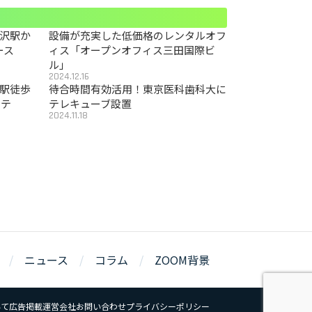
沢駅か
設備が充実した低価格のレンタルオフ
ース
ィス「オープンオフィス三田国際ビ
ル」
2024.12.16
駅徒歩
待合時間有効活用！東京医科歯科大に
カテ
テレキューブ設置
2024.11.18
ニュース
コラム
ZOOM背景
いて
広告掲載
運営会社
お問い合わせ
プライバシーポリシー