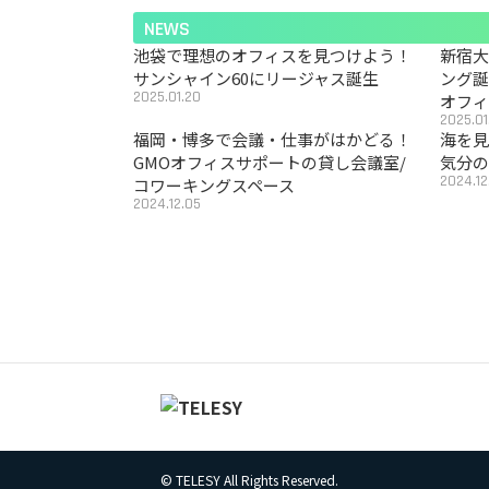
NEWS
池袋で理想のオフィスを見つけよう！
新宿
サンシャイン60にリージャス誕生
ング
2025.01.20
オフ
2025.01
福岡・博多で会議・仕事がはかどる！
海を見
GMOオフィスサポートの貸し会議室/
気分の
2024.12
コワーキングスペース
2024.12.05
© TELESY All Rights Reserved.