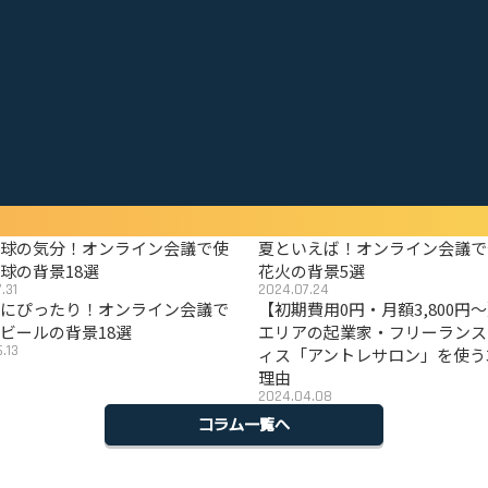
野球の気分！オンライン会議で使
夏といえば！オンライン会議で
球の背景18選
花火の背景5選
.31
2024.07.24
夏にぴったり！オンライン会議で
【初期費用0円・月額3,800円
ビールの背景18選
エリアの起業家・フリーランス
.13
ィス「アントレサロン」を使う
理由
2024.04.08
コラム一覧へ