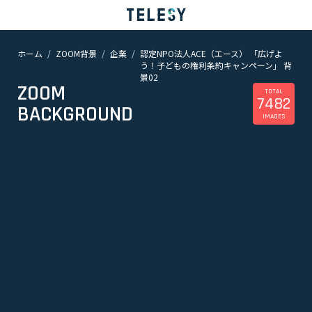
ホーム
ZOOM背景
企業
認定NPO法人ACE（エース） 「広げよ
ホーム
う！子どもの権利条約キャンペーン」 背
ニュース
景02
コラム
ZOOM
TOTAL
ZOOM背景
7482
BACKGROUND
TELESYについて
IMAGES
@telesy