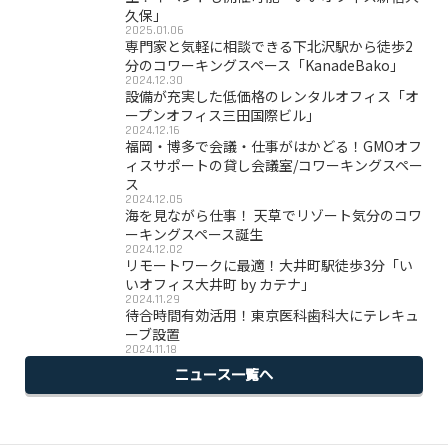
久保」
2025.01.06
専門家と気軽に相談できる下北沢駅から徒歩2
分のコワーキングスペース「KanadeBako」
2024.12.30
設備が充実した低価格のレンタルオフィス「オ
ープンオフィス三田国際ビル」
2024.12.16
福岡・博多で会議・仕事がはかどる！GMOオフ
ィスサポートの貸し会議室/コワーキングスペー
ス
2024.12.05
海を見ながら仕事！ 天草でリゾート気分のコワ
ーキングスペース誕生
2024.12.02
リモートワークに最適！大井町駅徒歩3分「い
いオフィス大井町 by カテナ」
2024.11.29
待合時間有効活用！東京医科歯科大にテレキュ
ーブ設置
2024.11.18
ニュース一覧へ