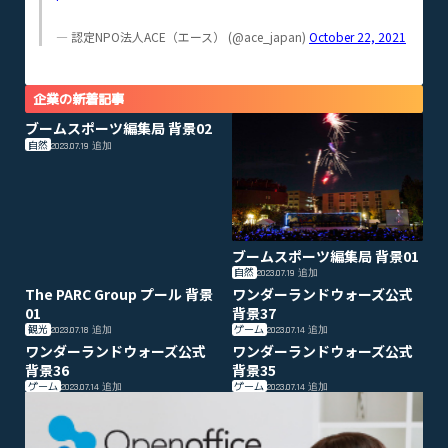
— 認定NPO法人ACE（エース） (@ace_japan)
October 22, 2021
企業の新着記事
ブームスポーツ編集局 背景02
自然
2023.07.19
追加
ブームスポーツ編集局 背景01
自然
2023.07.19
追加
The PARC Group プール 背景
ワンダーランドウォーズ公式
01
背景37
観光
ゲーム
2023.07.18
追加
2023.07.14
追加
ワンダーランドウォーズ公式
ワンダーランドウォーズ公式
背景36
背景35
ゲーム
ゲーム
2023.07.14
追加
2023.07.14
追加