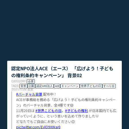
認定NPO法人ACE（エース） 「広げよう！子ども
の権利条約キャンペーン」 背景02
CATEGORY:
企業
TAGS:
背景
公園
認定NPO法人
ACE
キャンペーン
世界子どもの日
すべり台
2021.11.08
追加
#バーチャル背景
配布中！
ACEが事務局を務める「広げよう！子どもの権利条約キャンペー
ン」のバーチャル背景、全4種です😄
11月20日は
#世界こどもの日
。
#子どもの権利
が日本国内でも広
がっていくように、という思いを込めて作りました💡
どなたでもご自由にお使いください😊
pic.twitter.com/EvlO9XWar0