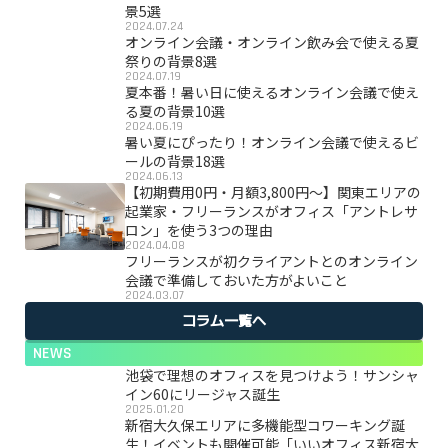
景5選
2024.07.24
オンライン会議・オンライン飲み会で使える夏
祭りの背景8選
2024.07.19
夏本番！暑い日に使えるオンライン会議で使え
る夏の背景10選
2024.06.19
暑い夏にぴったり！オンライン会議で使えるビ
ールの背景18選
2024.06.13
【初期費用0円・月額3,800円〜】関東エリアの
起業家・フリーランスがオフィス「アントレサ
ロン」を使う3つの理由
2024.04.08
フリーランスが初クライアントとのオンライン
会議で準備しておいた方がよいこと
2024.03.07
コラム一覧へ
NEWS
池袋で理想のオフィスを見つけよう！サンシャ
イン60にリージャス誕生
2025.01.20
新宿大久保エリアに多機能型コワーキング誕
生！イベントも開催可能「いいオフィス新宿大