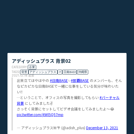
アディッシュプラス 背景02
CATEGORY:
企業
TAGS:
背景
アディッシュプラス
IT
日南BASE
沖縄県
2021.12.14
追加
出来立てほやほやの
#日南BASE
✨
#那覇BASE
のメンバーも、そん
なピカピカな日南BASEで一緒に仕事をしている気分が味わいた
い‼
…ということで、オフィスの写真を撮影してもらい
#バーチャル
背景
にしてみました✌
さっそく背景にセットしてビデオ会議をしてみましたよ～😂
pic.twitter.com/jtWl5Q57mp
— アディッシュプラス🌺🌴 (@adish_plus)
December 13, 2021