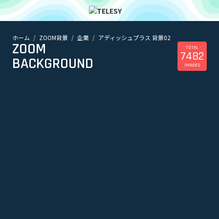
ホーム
ZOOM背景
企業
アディッシュプラス 背景02
ホーム
ZOOM
ニュース
TOTAL
7482
コラム
BACKGROUND
IMAGES
ZOOM背景
TELESYについて
@telesy