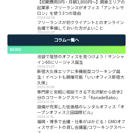
【初期費用0円・月額3,800円〜】関東エリアの
起業家・フリーランスがオフィス「アントレサ
ロン」を使う3つの理由
2024.04.08
フリーランスが初クライアントとのオンライン
会議で準備しておいた方がよいこと
2024.03.07
コラム一覧へ
NEWS
池袋で理想のオフィスを見つけよう！サンシャ
イン60にリージャス誕生
2025.01.20
新宿大久保エリアに多機能型コワーキング誕
生！イベントも開催可能「いいオフィス新宿大
久保」
2025.01.06
専門家と気軽に相談できる下北沢駅から徒歩2
分のコワーキングスペース「KanadeBako」
2024.12.30
設備が充実した低価格のレンタルオフィス「オ
ープンオフィス三田国際ビル」
2024.12.16
福岡・博多で会議・仕事がはかどる！GMOオフ
ィスサポートの貸し会議室/コワーキングスペー
ス