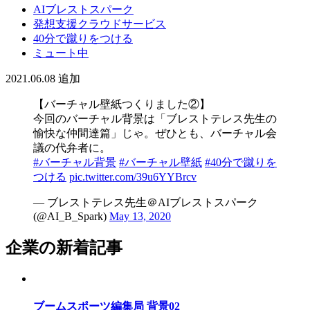
AIブレストスパーク
発想支援クラウドサービス
40分で蹴りをつける
ミュート中
2021.06.08
追加
【バーチャル壁紙つくりました②】
今回のバーチャル背景は「ブレストテレス先生の
愉快な仲間達篇」じゃ。ぜひとも、バーチャル会
議の代弁者に。
#バーチャル背景
#バーチャル壁紙
#40分で蹴りを
つける
pic.twitter.com/39u6YYBrcv
— ブレストテレス先生＠AIブレストスパーク
(@AI_B_Spark)
May 13, 2020
企業の新着記事
ブームスポーツ編集局 背景02