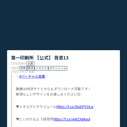
第一印刷所 【公式】 背景13
CATEGORY:
企業
TAGS:
背景
新潟
トキスケ
サケジュール
2022.09.13
追加
＼
#バーチャル背景
／
画像はWEBサイトからもダウンロード可能です！
新潟らしいデザインをお楽しみください😊
▼トキスケとサケジュール
https://t.co/DpbPV1ILsi
▼にいがたもよう研究所
https://t.co/es6ZXgkaul