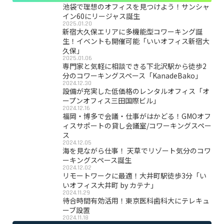
池袋で理想のオフィスを見つけよう！サンシャ
イン60にリージャス誕生
2025.01.20
新宿大久保エリアに多機能型コワーキング誕
生！イベントも開催可能「いいオフィス新宿大
久保」
2025.01.06
専門家と気軽に相談できる下北沢駅から徒歩2
分のコワーキングスペース「KanadeBako」
2024.12.30
設備が充実した低価格のレンタルオフィス「オ
ープンオフィス三田国際ビル」
2024.12.16
福岡・博多で会議・仕事がはかどる！GMOオフ
ィスサポートの貸し会議室/コワーキングスペー
ス
2024.12.05
海を見ながら仕事！ 天草でリゾート気分のコワ
ーキングスペース誕生
2024.12.02
リモートワークに最適！大井町駅徒歩3分「い
いオフィス大井町 by カテナ」
2024.11.29
待合時間有効活用！東京医科歯科大にテレキュ
ーブ設置
2024.11.18