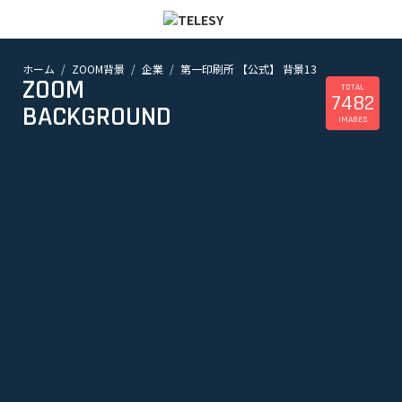
ホーム
ZOOM背景
企業
第一印刷所 【公式】 背景13
ホーム
ZOOM
ニュース
TOTAL
7482
コラム
BACKGROUND
IMAGES
ZOOM背景
TELESYについて
@telesy