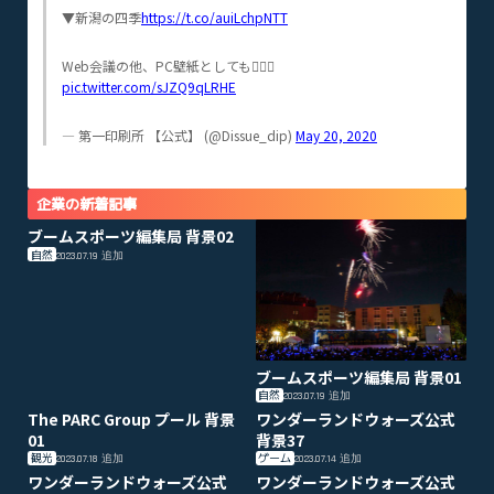
▼新潟の四季
https://t.co/auiLchpNTT
Web会議の他、PC壁紙としても🙆‍♀️✨
pic.twitter.com/sJZQ9qLRHE
— 第一印刷所 【公式】 (@Dissue_dip)
May 20, 2020
企業の新着記事
ブームスポーツ編集局 背景02
自然
2023.07.19
追加
ブームスポーツ編集局 背景01
自然
2023.07.19
追加
The PARC Group プール 背景
ワンダーランドウォーズ公式
01
背景37
観光
ゲーム
2023.07.18
追加
2023.07.14
追加
ワンダーランドウォーズ公式
ワンダーランドウォーズ公式