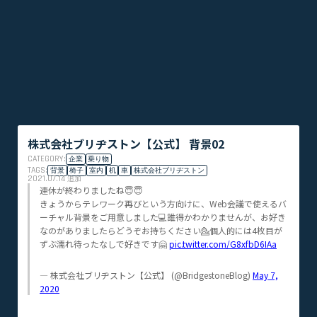
株式会社ブリヂストン【公式】 背景02
CATEGORY:
企業
乗り物
TAGS:
背景
椅子
室内
机
車
株式会社ブリヂストン
2021.07.14
追加
連休が終わりましたね😇😇
きょうからテレワーク再びという方向けに、Web会議で使えるバ
ーチャル背景をご用意しました💻誰得かわかりませんが、お好き
なのがありましたらどうぞお持ちください💁個人的には4枚目が
ずぶ濡れ待ったなしで好きです🤗
pic.twitter.com/G8xfbD6IAa
— 株式会社ブリヂストン【公式】 (@BridgestoneBlog)
May 7,
2020