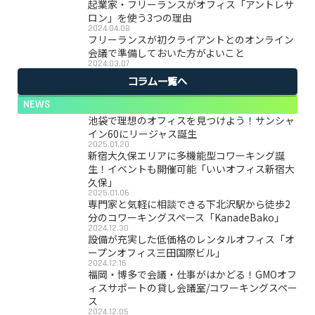
起業家・フリーランスがオフィス「アントレサ
ロン」を使う3つの理由
2024.04.08
フリーランスが初クライアントとのオンライン
会議で準備しておいた方がよいこと
2024.03.07
コラム一覧へ
NEWS
池袋で理想のオフィスを見つけよう！サンシャ
イン60にリージャス誕生
2025.01.20
新宿大久保エリアに多機能型コワーキング誕
生！イベントも開催可能「いいオフィス新宿大
久保」
2025.01.06
専門家と気軽に相談できる下北沢駅から徒歩2
分のコワーキングスペース「KanadeBako」
2024.12.30
設備が充実した低価格のレンタルオフィス「オ
ープンオフィス三田国際ビル」
2024.12.16
福岡・博多で会議・仕事がはかどる！GMOオフ
ィスサポートの貸し会議室/コワーキングスペー
ス
2024.12.05