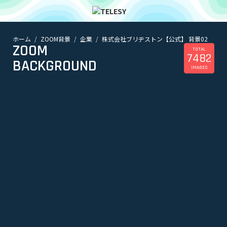
ホーム
ZOOM背景
企業
株式会社ブリヂストン【公式】 背景02
ホーム
ZOOM
ニュース
TOTAL
7482
コラム
BACKGROUND
IMAGES
ZOOM背景
TELESYについて
@telesy