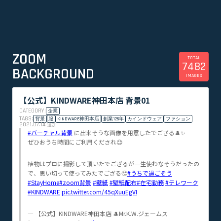
ZOOM
TOTAL
7482
BACKGROUND
IMAGES
【公式】KINDWARE神田本店 背景01
CATEGORY:
企業
TAGS:
背景
服
KINDWARE神田本店
創業126年
カインドウェア
ファション
2021.07.14
追加
#バーチャル背景
に出来そうな画像を用意したでござる🎩✨
ぜひおうち時間にご利用くだされ😉
植物はプロに撮影して頂いたでござるが一生使わなそうだったの
で、思い切って使ってみたでござる🤔
#うちで過ごそう
#StayHome
#zoom背景
#壁紙
#壁紙配布
#在宅勤務
#テレワーク
#KINDWARE
pic.twitter.com/45qXuuEgVI
— 【公式】KINDWARE神田本店 🎩Mr.K.W.ジェームス