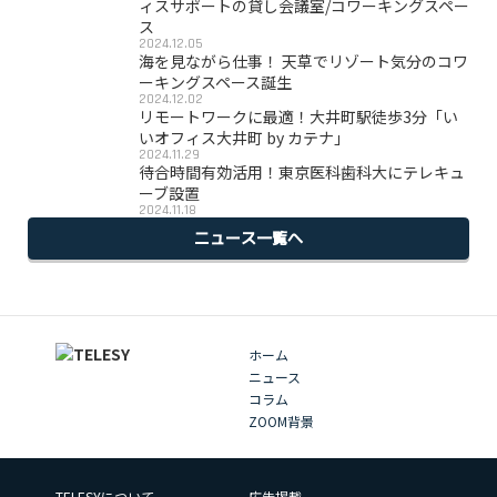
ィスサポートの貸し会議室/コワーキングスペー
ス
2024.12.05
海を見ながら仕事！ 天草でリゾート気分のコワ
ーキングスペース誕生
2024.12.02
リモートワークに最適！大井町駅徒歩3分「い
いオフィス大井町 by カテナ」
2024.11.29
待合時間有効活用！東京医科歯科大にテレキュ
ーブ設置
2024.11.18
ニュース一覧へ
ホーム
ニュース
コラム
ZOOM背景
TELESYについて
広告掲載