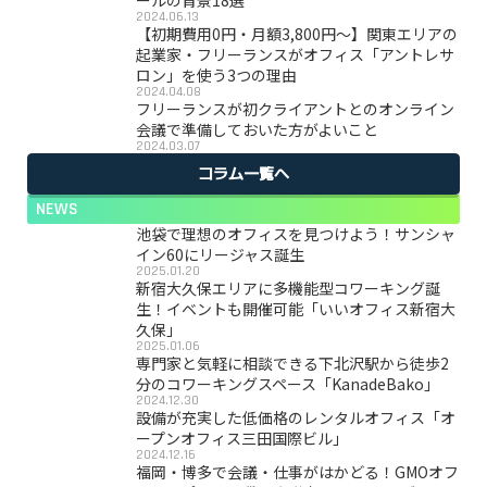
ールの背景18選
2024.06.13
【初期費用0円・月額3,800円〜】関東エリアの
起業家・フリーランスがオフィス「アントレサ
ロン」を使う3つの理由
2024.04.08
フリーランスが初クライアントとのオンライン
会議で準備しておいた方がよいこと
2024.03.07
コラム一覧へ
NEWS
池袋で理想のオフィスを見つけよう！サンシャ
イン60にリージャス誕生
2025.01.20
新宿大久保エリアに多機能型コワーキング誕
生！イベントも開催可能「いいオフィス新宿大
久保」
2025.01.06
専門家と気軽に相談できる下北沢駅から徒歩2
分のコワーキングスペース「KanadeBako」
2024.12.30
設備が充実した低価格のレンタルオフィス「オ
ープンオフィス三田国際ビル」
2024.12.16
福岡・博多で会議・仕事がはかどる！GMOオフ