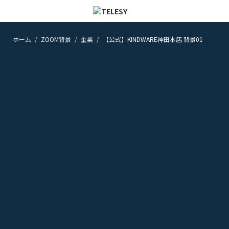
ホーム
ZOOM背景
企業
【公式】KINDWARE神田本店 背景01
ホーム
ニュース
コラム
ZOOM背景
TELESYについて
@telesy