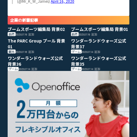
(@Mr_K_W_James)
April 16, 2020
企業の新着記事
ブームスポーツ編集局 背景02
ブームスポーツ編集局 背景01
自然
自然
2023.07.19
追加
2023.07.19
追加
The PARC Group プール 背景
ワンダーランドウォーズ公式
01
背景37
観光
ゲーム
2023.07.18
追加
2023.07.14
追加
ワンダーランドウォーズ公式
ワンダーランドウォーズ公式
背景36
背景35
ゲーム
ゲーム
2023.07.14
追加
2023.07.14
追加