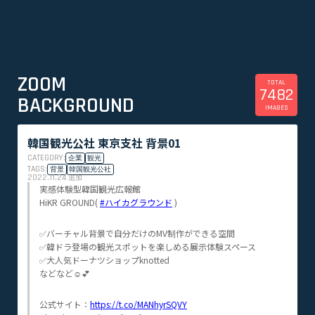
ZOOM
TOTAL
7482
BACKGROUND
IMAGES
韓国観光公社 東京支社 背景01
CATEGORY:
企業
観光
TAGS:
背景
韓国観光公社
2022.11.24
追加
実感体験型韓国観光広報館
HiKR GROUND(
#ハイカグラウンド
)
✅バーチャル背景で自分だけのMV制作ができる空間
✅韓ドラ登場の観光スポットを楽しめる展示体験スペース
✅大人気ドーナツショップknotted
などなど☺💕
公式サイト：
https://t.co/MANhyrSQVY