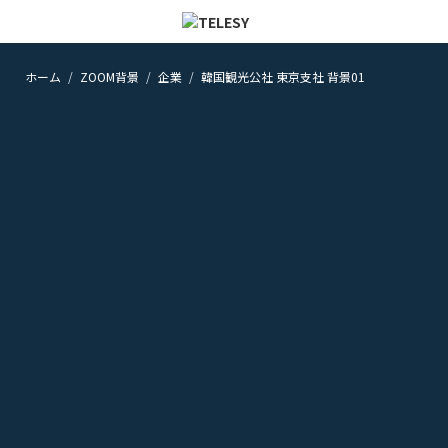
ホーム
ZOOM背景
企業
韓国観光公社 東京支社 背景01
ホーム
ニュース
コラム
ZOOM背景
TELESYについて
@telesy