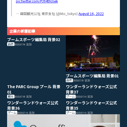
pic.twitter.com/PJ94thUsek
— 韓国観光公社 東京支社 (@kto_tokyo)
August 16, 2022
企業の新着記事
ブームスポーツ編集局 背景02
自然
2023.07.19
追加
ブームスポーツ編集局 背景01
自然
2023.07.19
追加
The PARC Group プール 背景
ワンダーランドウォーズ公式
01
背景37
観光
ゲーム
2023.07.18
追加
2023.07.14
追加
ワンダーランドウォーズ公式
ワンダーランドウォーズ公式
背景36
背景35
ゲーム
ゲーム
2023.07.14
追加
2023.07.14
追加