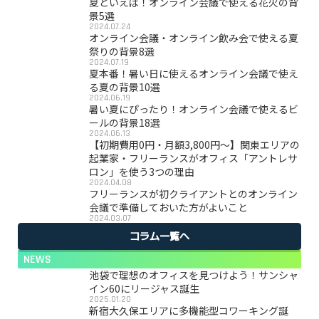
夏といえば！オンライン会議で使える花火の背
景5選
2024.07.24
オンライン会議・オンライン飲み会で使える夏
祭りの背景8選
2024.07.19
夏本番！暑い日に使えるオンライン会議で使え
る夏の背景10選
2024.06.19
暑い夏にぴったり！オンライン会議で使えるビ
ールの背景18選
2024.06.13
【初期費用0円・月額3,800円〜】関東エリアの
起業家・フリーランスがオフィス「アントレサ
ロン」を使う3つの理由
2024.04.08
フリーランスが初クライアントとのオンライン
会議で準備しておいた方がよいこと
2024.03.07
コラム一覧へ
NEWS
池袋で理想のオフィスを見つけよう！サンシャ
イン60にリージャス誕生
2025.01.20
新宿大久保エリアに多機能型コワーキング誕