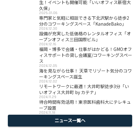
生！イベントも開催可能「いいオフィス新宿大
久保」
2025.01.06
専門家と気軽に相談できる下北沢駅から徒歩2
分のコワーキングスペース「KanadeBako」
2024.12.30
設備が充実した低価格のレンタルオフィス「オ
ープンオフィス三田国際ビル」
2024.12.16
福岡・博多で会議・仕事がはかどる！GMOオフ
ィスサポートの貸し会議室/コワーキングスペー
ス
2024.12.05
海を見ながら仕事！ 天草でリゾート気分のコワ
ーキングスペース誕生
2024.12.02
リモートワークに最適！大井町駅徒歩3分「い
いオフィス大井町 by カテナ」
2024.11.29
待合時間有効活用！東京医科歯科大にテレキュ
ーブ設置
2024.11.18
ニュース一覧へ