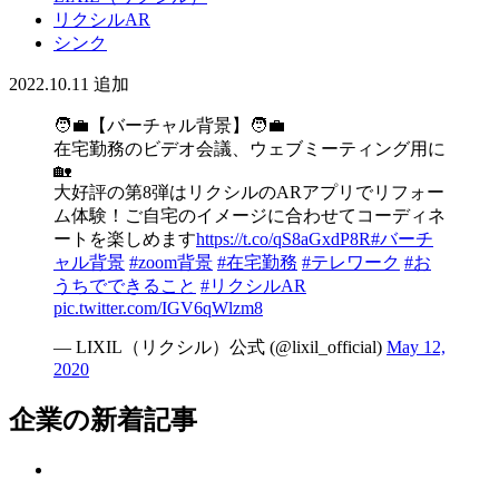
リクシルAR
シンク
2022.10.11
追加
🧑‍💼【バーチャル背景】🧑‍💼
在宅勤務のビデオ会議、ウェブミーティング用に
🏡
大好評の第8弾はリクシルのARアプリでリフォー
ム体験！ご自宅のイメージに合わせてコーディネ
ートを楽しめます
https://t.co/qS8aGxdP8R
#バーチ
ャル背景
#zoom背景
#在宅勤務
#テレワーク
#お
うちでできること
#リクシルAR
pic.twitter.com/IGV6qWlzm8
— LIXIL（リクシル）公式 (@lixil_official)
May 12,
2020
企業の新着記事