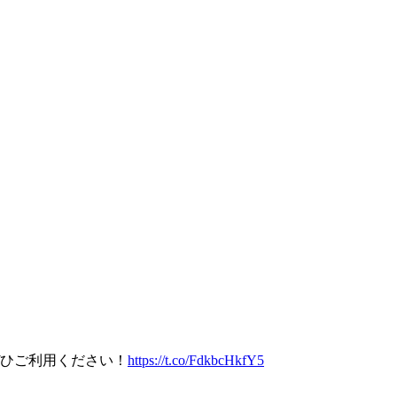
ひご利用ください！
https://t.co/FdkbcHkfY5