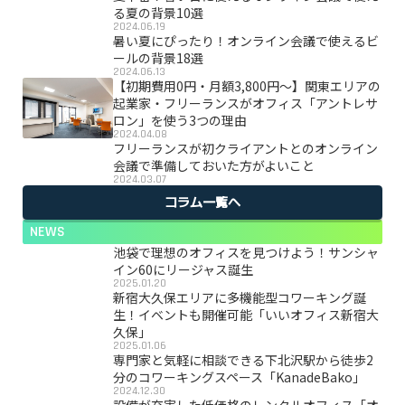
る夏の背景10選
2024.06.19
暑い夏にぴったり！オンライン会議で使えるビ
ールの背景18選
2024.06.13
【初期費用0円・月額3,800円〜】関東エリアの
起業家・フリーランスがオフィス「アントレサ
ロン」を使う3つの理由
2024.04.08
フリーランスが初クライアントとのオンライン
会議で準備しておいた方がよいこと
2024.03.07
コラム一覧へ
NEWS
池袋で理想のオフィスを見つけよう！サンシャ
イン60にリージャス誕生
2025.01.20
新宿大久保エリアに多機能型コワーキング誕
生！イベントも開催可能「いいオフィス新宿大
久保」
2025.01.06
専門家と気軽に相談できる下北沢駅から徒歩2
分のコワーキングスペース「KanadeBako」
2024.12.30
設備が充実した低価格のレンタルオフィス「オ