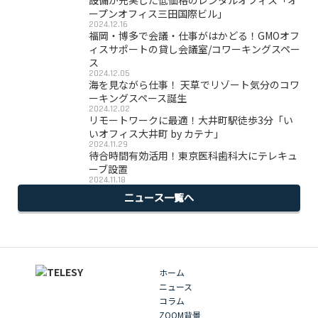
ープンオフィス三田国際ビル」
2024.12.16
福岡・博多で会議・仕事がはかどる！GMOオフ
ィスサポートの貸し会議室/コワーキングスペー
ス
2024.12.05
海を見ながら仕事！ 天草でリゾート気分のコワ
ーキングスペース誕生
2024.12.02
リモートワークに最適！大井町駅徒歩3分「い
いオフィス大井町 by カテナ」
2024.11.29
待合時間有効活用！東京医科歯科大にテレキュ
ーブ設置
2024.11.18
ニュース一覧へ
ホーム
ニュース
コラム
ZOOM背景