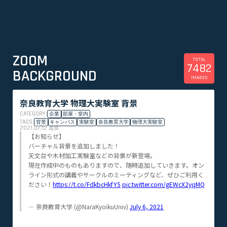
ZOOM
TOTAL
7482
BACKGROUND
IMAGES
奈良教育大学 物理大実験室 背景
CATEGORY:
企業
部屋・室内
TAGS:
背景
キャンパス
実験室
奈良教育大学
物理大実験室
2021.07.12
追加
【お知らせ】
バーチャル背景を追加しました！
天文台や木材加工実験室などの背景が新登場。
現在作成中のものもありますので、随時追加していきます。オン
ライン形式の講義やサークルのミーティングなど、ぜひご利用く
ださい！
https://t.co/FdkbcHkfY5
pic.twitter.com/gEWcX2yqMQ
— 奈良教育大学 (@NaraKyoikuUniv)
July 6, 2021