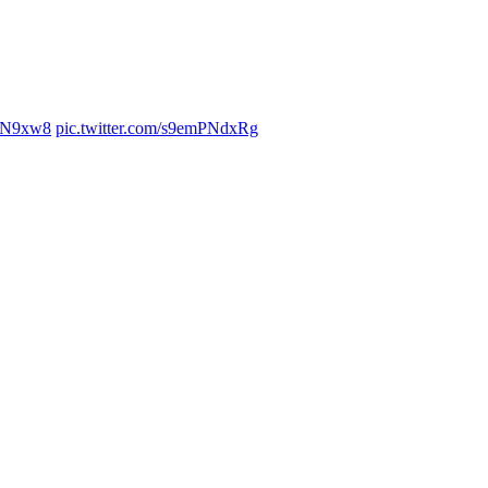
e8N9xw8
pic.twitter.com/s9emPNdxRg