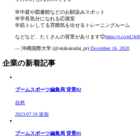
🌸中庭や図書館などのお馴染みスポット
🌸学長気分になれる応接室
🌸筋トレしてる雰囲気を出せるトレーニングルーム
などなど、たくさんの背景があります😊
https://t.co/nUJ
— 沖縄国際大学 (@okikokudai_pr)
December 16, 2020
企業の新着記事
ブームスポーツ編集局 背景02
自然
2023.07.19
追加
ブームスポーツ編集局 背景01