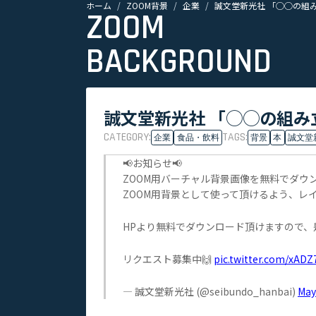
ホーム
ZOOM背景
企業
誠文堂新光社 「◯◯の組み
ZOOM
BACKGROUND
誠文堂新光社 「◯◯の組み
CATEGORY:
TAGS:
企業
食品・飲料
背景
本
誠文堂
📢お知らせ📢
ZOOM用バーチャル背景画像を無料でダウ
ZOOM用背景として使って頂けるよう、レイ
HPより無料でダウンロード頂けますので、
リクエスト募集中🙌
pic.twitter.com/xADZ
— 誠文堂新光社 (@seibundo_hanbai)
May