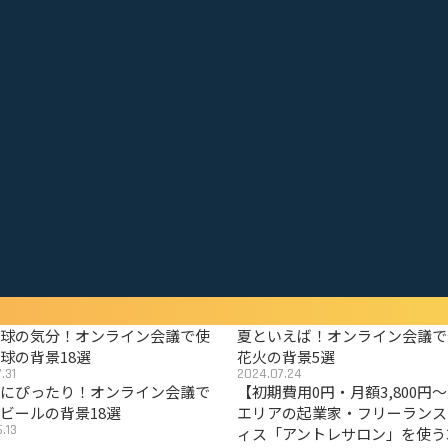
野球の気分！オンライン会議で使
夏といえば！オンライン会議で
球の背景18選
花火の背景5選
.31
2024.07.24
夏にぴったり！オンライン会議で
【初期費用0円・月額3,800円
ビールの背景18選
エリアの起業家・フリーランス
.13
ィス「アントレサロン」を使う