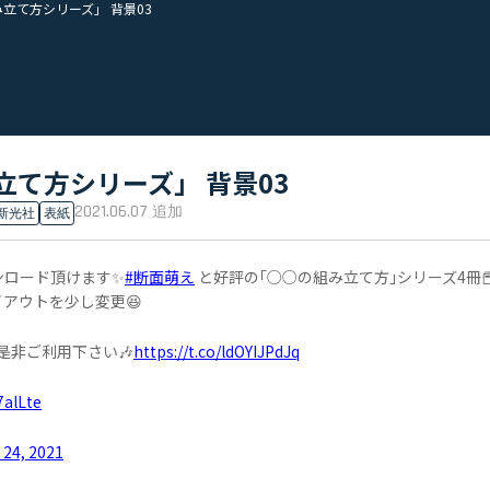
立て方シリーズ」 背景03
立て方シリーズ」 背景03
2021.06.07
追加
新光社
表紙
ンロード頂けます✨
#断面萌え
と好評の｢○○の組み立て方｣シリーズ4冊
アウトを少し変更😆
是非ご利用下さい🎶
https://t.co/ldOYIJPdJq
7alLte
 24, 2021