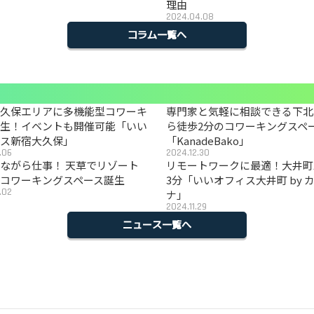
理由
2024.04.08
コラム一覧へ
大久保エリアに多機能型コワーキ
専門家と気軽に相談できる下北
誕生！イベントも開催可能「いい
ら徒歩2分のコワーキングスペ
ィス新宿大久保」
「KanadeBako」
.06
2024.12.30
ながら仕事！ 天草でリゾート
リモートワークに最適！大井町
コワーキングスペース誕生
3分「いいオフィス大井町 by 
.02
ナ」
2024.11.29
ニュース一覧へ