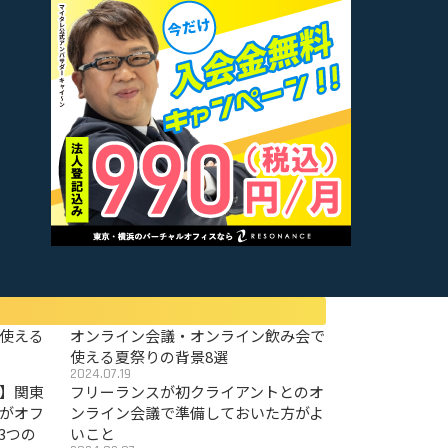
使える
オンライン会議・オンライン飲み会で
使える夏祭りの背景8選
2024.07.19
〜】関東
フリーランスが初クライアントとのオ
がオフ
ンライン会議で準備しておいた方がよ
3つの
いこと