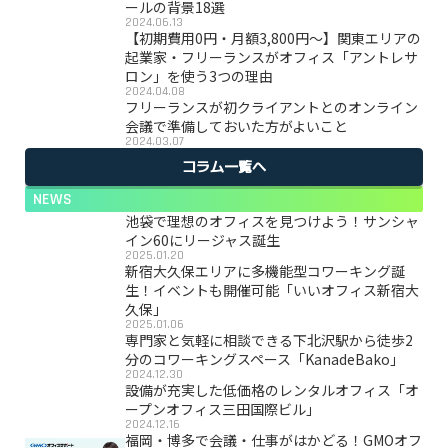
ールの背景18選
2024.06.13
【初期費用0円・月額3,800円〜】関東エリアの
起業家・フリーランスがオフィス「アントレサ
ロン」を使う3つの理由
2024.04.08
フリーランスが初クライアントとのオンライン
会議で準備しておいた方がよいこと
2024.03.07
コラム一覧へ
NEWS
池袋で理想のオフィスを見つけよう！サンシャ
イン60にリージャス誕生
2025.01.20
新宿大久保エリアに多機能型コワーキング誕
生！イベントも開催可能「いいオフィス新宿大
久保」
2025.01.06
専門家と気軽に相談できる下北沢駅から徒歩2
分のコワーキングスペース「KanadeBako」
2024.12.30
設備が充実した低価格のレンタルオフィス「オ
ープンオフィス三田国際ビル」
2024.12.16
福岡・博多で会議・仕事がはかどる！GMOオフ