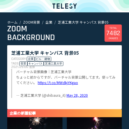
ホーム
ZOOM背景
企業
芝浦工業大学 キャンパス 背景05
ホーム
ZOOM
ニュース
TOTAL
7482
コラム
BACKGROUND
IMAGES
ZOOM背景
TELESYについて
芝浦工業大学 キャンパス 背景05
CATEGORY:
企業
ビル・建物
@telesy
TAGS:
背景
キャンパス
芝浦工業大学
2021.09.06
追加
バーチャル背景画像｜芝浦工業大学
ちょっと前からですが、バーチャル背景公開してます。使ってみ
てください。
https://t.co/MWdkjYKgao
— 芝浦工業大学 (@shibaura_it)
May 28, 2020
企業の新着記事