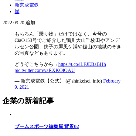
新京成電鉄
崖
2022.09.20
追加
もちろん「乗り物」だけではなく、今号の
CiaO153号でご紹介した鴨川大山千枚田やアンデ
ルセン公園、銚子の屛風ケ浦や鋸山の地獄のぞき
の写真などもあります。
どうぞこちらから→
https://t.co/iLFJEBaBHh
pic.twitter.com/vaRXKOlOAU
— 新京成電鉄【公式】 (@shinkeisei_info)
February
9, 2021
企業の新着記事
ブームスポーツ編集局 背景02