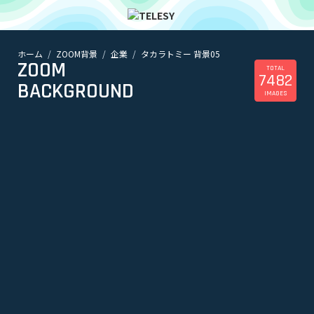
ホーム
ZOOM背景
企業
タカラトミー 背景05
ホーム
ZOOM
ニュース
TOTAL
7482
コラム
BACKGROUND
IMAGES
ZOOM背景
TELESYについて
@telesy