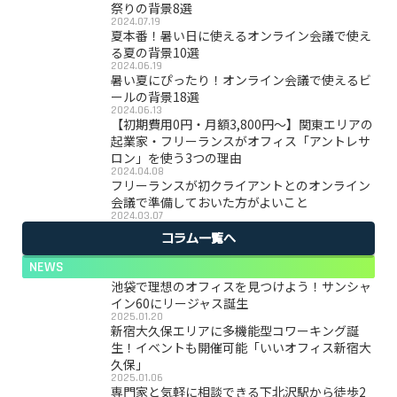
祭りの背景8選
2024.07.19
夏本番！暑い日に使えるオンライン会議で使え
る夏の背景10選
2024.06.19
暑い夏にぴったり！オンライン会議で使えるビ
ールの背景18選
2024.06.13
【初期費用0円・月額3,800円〜】関東エリアの
起業家・フリーランスがオフィス「アントレサ
ロン」を使う3つの理由
2024.04.08
フリーランスが初クライアントとのオンライン
会議で準備しておいた方がよいこと
2024.03.07
コラム一覧へ
NEWS
池袋で理想のオフィスを見つけよう！サンシャ
イン60にリージャス誕生
2025.01.20
新宿大久保エリアに多機能型コワーキング誕
生！イベントも開催可能「いいオフィス新宿大
久保」
2025.01.06
専門家と気軽に相談できる下北沢駅から徒歩2