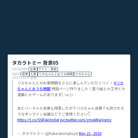
タカラトミー 背景05
CATEGORY:
企業
アート・美術
TAGS:
背景
人形
リカちゃんとおうち時間
リカちゃん
2022.03.11
追加
リカちゃんとのお家時間をさらに楽しんでいただくべく！
#リカ
ちゃんとおうち時間
特設ページ作りました！塗り絵とか工作とか
漫画とかゲームがあります( ･ω･)ﾉ
あとバーチャル背景も用意したのでリカちゃん背景でも許されそ
うなオンライン会議などでご使用ください👇
https://t.co/SSR4xVm0eI
pic.twitter.com/zmxkRwVqmz
— タカラトミー (@takaratomytoys)
May 21, 2020