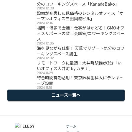
分のコワーキングスペース「KanadeBako」
2024.12.30
設備が充実した低価格のレンタルオフィス「オ
ープンオフィス三田国際ビル」
2024.12.16
福岡・博多で会議・仕事がはかどる！GMOオフ
ィスサポートの貸し会議室/コワーキングスペー
ス
2024.12.05
海を見ながら仕事！ 天草でリゾート気分のコワ
ーキングスペース誕生
2024.12.02
リモートワークに最適！大井町駅徒歩3分「い
いオフィス大井町 by カテナ」
2024.11.29
待合時間有効活用！東京医科歯科大にテレキュ
ーブ設置
2024.11.18
ニュース一覧へ
ホーム
ニュース