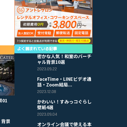
よく読まれている記事
密かな人気！和室のバーチ
ャル背景10選
2023.09.22
FaceTime・LINEビデオ通
話・Zoom結局...
2023.12.08
景01
かわいい！すみっコぐらし
壁紙4選
2023.09.04
 背景
オンライン会議で使える本