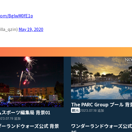
r.com/BglwM0fE1p
a_qzin)
May 19, 2020
The PARC Group プール 背
観光
2023.07.18
ムスポーツ編集局 背景01
追加
23.07.19
追加
ダーランドウォーズ公式 背景
ワンダーランドウォーズ公式