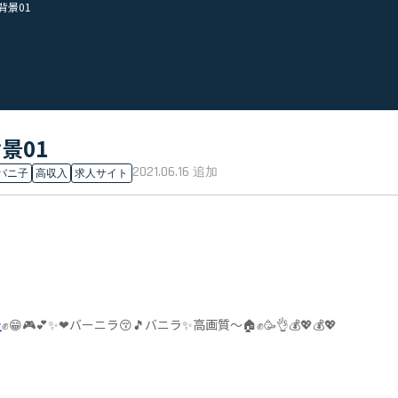
背景01
景01
2021.06.16
追加
バニ子
高収入
求人サイト
景
✊😁🎮💕✨❤バーニラ😚🎵バニラ✨高画質～🏠✊🥳👌💰💖💰💖