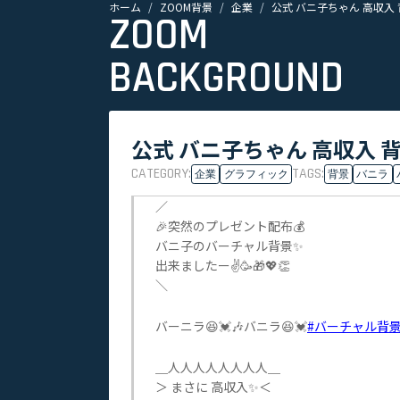
ホーム
ZOOM背景
企業
公式 バニ子ちゃん 高収入 
ZOOM
BACKGROUND
公式 バニ子ちゃん 高収入 背
CATEGORY:
TAGS:
企業
グラフィック
背景
バニラ
／
🎉突然のプレゼント配布💰
バニ子のバーチャル背景✨
出来ましたー✌️🥳🎁💖👏
＼
バーニラ😆💓🎶バニラ😆💓
#バーチャル背
＿人人人人人人人人＿
＞ まさに 高収入✨＜