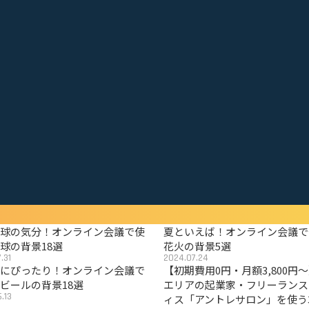
野球の気分！オンライン会議で使
夏といえば！オンライン会議で
球の背景18選
花火の背景5選
.31
2024.07.24
夏にぴったり！オンライン会議で
【初期費用0円・月額3,800円
ビールの背景18選
エリアの起業家・フリーランス
.13
ィス「アントレサロン」を使う