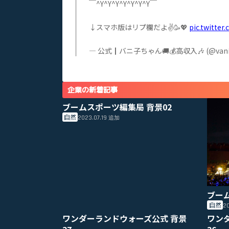
￣^Y^Y^Y^Y^Y^Y^Y￣
↓スマホ版はリプ欄だよ✌️🥳💖
pic.twitte
— 公式┃バニ子ちゃん🚚💰高収入🎶 (@vanill
企業の新着記事
ブームスポーツ編集局 背景02
自然
2023.07.19
追加
ブー
自然
20
ワンダーランドウォーズ公式 背景
ワン