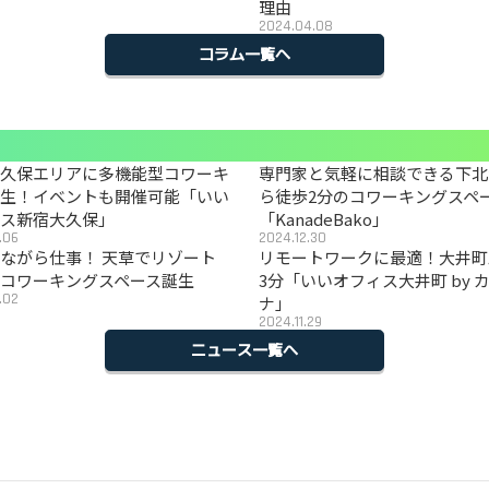
理由
2024.04.08
コラム一覧へ
大久保エリアに多機能型コワーキ
専門家と気軽に相談できる下北
誕生！イベントも開催可能「いい
ら徒歩2分のコワーキングスペ
ィス新宿大久保」
「KanadeBako」
.06
2024.12.30
ながら仕事！ 天草でリゾート
リモートワークに最適！大井町
コワーキングスペース誕生
3分「いいオフィス大井町 by 
.02
ナ」
2024.11.29
ニュース一覧へ