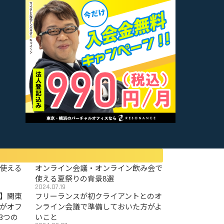
使える
オンライン会議・オンライン飲み会で
使える夏祭りの背景8選
2024.07.19
〜】関東
フリーランスが初クライアントとのオ
がオフ
ンライン会議で準備しておいた方がよ
3つの
いこと