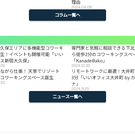
理由
2024.04.08
コラム一覧へ
大久保エリアに多機能型コワーキ
専門家と気軽に相談できる下北
誕生！イベントも開催可能「いい
ら徒歩2分のコワーキングスペ
ィス新宿大久保」
「KanadeBako」
.06
2024.12.30
ながら仕事！ 天草でリゾート
リモートワークに最適！大井町
コワーキングスペース誕生
3分「いいオフィス大井町 by 
.02
ナ」
2024.11.29
ニュース一覧へ