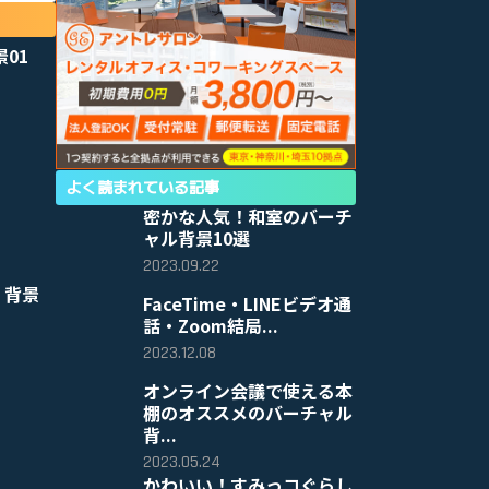
景01
よく読まれている記事
密かな人気！和室のバーチ
ャル背景10選
2023.09.22
 背景
FaceTime・LINEビデオ通
話・Zoom結局...
2023.12.08
オンライン会議で使える本
棚のオススメのバーチャル
背...
2023.05.24
かわいい！すみっコぐらし