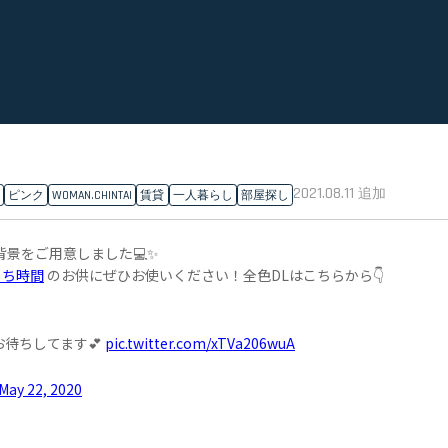
2021.08.11
追加
ピンク
WOMAN.CHINTAI
賃貸
一人暮らし
部屋探し
背景をご用意しました💻✨
うち時間
のお供にぜひお使いください！全色DLはこちらから👇
待ちしてます💕
pic.twitter.com/xTVa206wuA
May 22, 2020