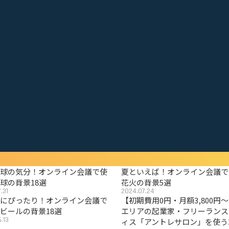
野球の気分！オンライン会議で使
夏といえば！オンライン会議で
球の背景18選
花火の背景5選
.31
2024.07.24
夏にぴったり！オンライン会議で
【初期費用0円・月額3,800円
ビールの背景18選
エリアの起業家・フリーランス
.13
ィス「アントレサロン」を使う