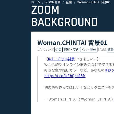
ホーム
ZOOM背景
企業
Woman.CHINTAI 背景01
ZOOM
BACKGROUND
Woman.CHINTAI 背景01
CATEGORY:
TAGS:
企業
部屋・室内
ビル・建物
背景
【
#バーチャル背景
できました！】
Web会議やオンライン飲み会などで使える
好きな色や推しカラーなど、あなたの
#お
https://t.co/lxEhQcn15M
他の色も作ってほしい！などリクエストもお
— Woman.CHINTAI (@Woman_CHINTAI)