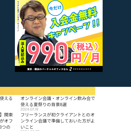
使える
オンライン会議・オンライン飲み会で
使える夏祭りの背景8選
2024.07.19
〜】関東
フリーランスが初クライアントとのオ
がオフ
ンライン会議で準備しておいた方がよ
3つの
いこと