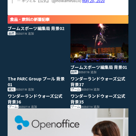
— ホワミル【公式】 (@howamiru810)
May 20, 2020
食品・飲料の新着記事
ブームスポーツ編集局 背景02
自然
2023.07.19
追加
ブームスポーツ編集局 背景01
自然
2023.07.19
追加
The PARC Group プール 背景
ワンダーランドウォーズ公式
01
背景37
観光
ゲーム
2023.07.18
追加
2023.07.14
追加
ワンダーランドウォーズ公式
ワンダーランドウォーズ公式
背景36
背景35
ゲーム
ゲーム
2023.07.14
追加
2023.07.14
追加