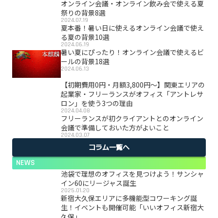
オンライン会議・オンライン飲み会で使える夏
祭りの背景8選
2024.07.19
夏本番！暑い日に使えるオンライン会議で使え
る夏の背景10選
2024.06.19
暑い夏にぴったり！オンライン会議で使えるビ
ールの背景18選
2024.06.13
【初期費用0円・月額3,800円〜】関東エリアの
起業家・フリーランスがオフィス「アントレサ
ロン」を使う3つの理由
2024.04.08
フリーランスが初クライアントとのオンライン
会議で準備しておいた方がよいこと
2024.03.07
コラム一覧へ
NEWS
池袋で理想のオフィスを見つけよう！サンシャ
イン60にリージャス誕生
2025.01.20
新宿大久保エリアに多機能型コワーキング誕
生！イベントも開催可能「いいオフィス新宿大
久保」