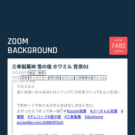
ZOOM
TOTAL
7482
BACKGROUND
IMAGES
三幸製菓㈱ 雪の宿 ホワミル 背景02
CATEGORY:
食品・飲料
TAGS:
背景
キャラクター
雪の宿
ホワミル
三幸製菓㈱
チャミル
2021.06.14
追加
ミルミル♪
ぼくのばーちゃるはいけい？っていうのをつくってもらった😤✨
てれわーくやおともだちとおはなしするときに、
よかったらつかってね～😄✋💕
#zoom背景
#バーチャル背景
#
壁紙
#テレワーク
#雪の宿
#三幸製菓
#stayhome
pic.twitter.com/JDBIKSPDeQ