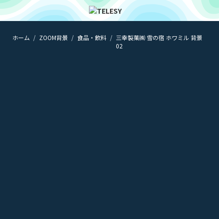
ホーム
ZOOM背景
食品・飲料
三幸製菓㈱ 雪の宿 ホワミル 背景
ホーム
02
ニュース
コラム
ZOOM背景
TELESYについて
@telesy