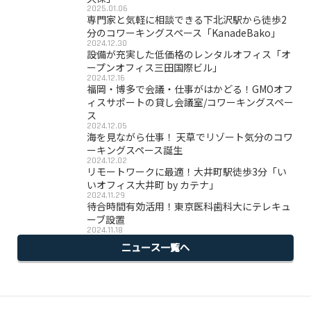
2025.01.06
専門家と気軽に相談できる下北沢駅から徒歩2
分のコワーキングスペース「KanadeBako」
2024.12.30
設備が充実した低価格のレンタルオフィス「オ
ープンオフィス三田国際ビル」
2024.12.16
福岡・博多で会議・仕事がはかどる！GMOオフ
ィスサポートの貸し会議室/コワーキングスペー
ス
2024.12.05
海を見ながら仕事！ 天草でリゾート気分のコワ
ーキングスペース誕生
2024.12.02
リモートワークに最適！大井町駅徒歩3分「い
いオフィス大井町 by カテナ」
2024.11.29
待合時間有効活用！東京医科歯科大にテレキュ
ーブ設置
2024.11.18
ニュース一覧へ