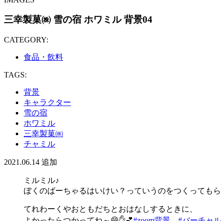
三幸製菓㈱ 雪の宿 ホワミル 背景04
CATEGORY:
食品・飲料
TAGS:
背景
キャラクター
雪の宿
ホワミル
三幸製菓㈱
チャミル
2021.06.14
追加
ミルミル♪
ぼくのばーちゃるはいけい？っていうのをつくってもらっ
てれわーくやおともだちとおはなしするときに、
よかったらつかってね～😄✋💕
#zoom背景
#バーチャ