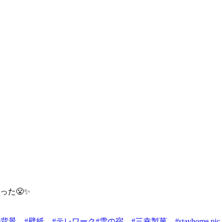
た😤✨
ル背景
#壁紙
#テレワーク
#雪の宿
#三幸製菓
#stayhome
pic