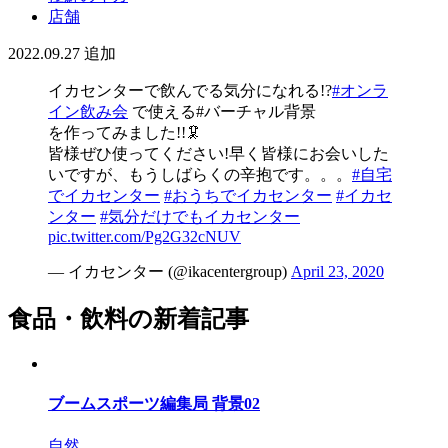
店舗
2022.09.27
追加
イカセンターで飲んでる気分になれる!?
#オンラ
イン飲み会
で使える#バーチャル背景
を作ってみました!!🦑
皆様ぜひ使ってください!早く皆様にお会いした
いですが、もうしばらくの辛抱です。。。
#自宅
でイカセンター
#おうちでイカセンター
#イカセ
ンター
#気分だけでもイカセンター
pic.twitter.com/Pg2G32cNUV
— イカセンター (@ikacentergroup)
April 23, 2020
食品・飲料の新着記事
ブームスポーツ編集局 背景02
自然