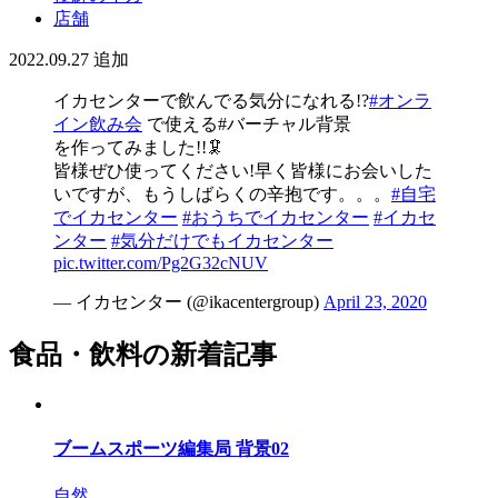
店舗
2022.09.27
追加
イカセンターで飲んでる気分になれる!?
#オンラ
イン飲み会
で使える#バーチャル背景
を作ってみました!!🦑
皆様ぜひ使ってください!早く皆様にお会いした
いですが、もうしばらくの辛抱です。。。
#自宅
でイカセンター
#おうちでイカセンター
#イカセ
ンター
#気分だけでもイカセンター
pic.twitter.com/Pg2G32cNUV
— イカセンター (@ikacentergroup)
April 23, 2020
食品・飲料の新着記事
ブームスポーツ編集局 背景02
自然