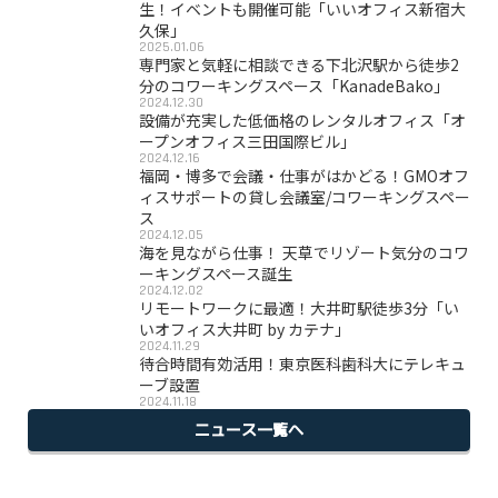
生！イベントも開催可能「いいオフィス新宿大
久保」
2025.01.06
専門家と気軽に相談できる下北沢駅から徒歩2
分のコワーキングスペース「KanadeBako」
2024.12.30
設備が充実した低価格のレンタルオフィス「オ
ープンオフィス三田国際ビル」
2024.12.16
福岡・博多で会議・仕事がはかどる！GMOオフ
ィスサポートの貸し会議室/コワーキングスペー
ス
2024.12.05
海を見ながら仕事！ 天草でリゾート気分のコワ
ーキングスペース誕生
2024.12.02
リモートワークに最適！大井町駅徒歩3分「い
いオフィス大井町 by カテナ」
2024.11.29
待合時間有効活用！東京医科歯科大にテレキュ
ーブ設置
2024.11.18
ニュース一覧へ