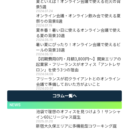
夏といえば！オンライン会議で使える花火の背
景5選
2024.07.24
オンライン会議・オンライン飲み会で使える夏
祭りの背景8選
2024.07.19
夏本番！暑い日に使えるオンライン会議で使え
る夏の背景10選
2024.06.19
暑い夏にぴったり！オンライン会議で使えるビ
ールの背景18選
2024.06.13
【初期費用0円・月額3,800円〜】関東エリアの
起業家・フリーランスがオフィス「アントレサ
ロン」を使う3つの理由
2024.04.08
フリーランスが初クライアントとのオンライン
会議で準備しておいた方がよいこと
2024.03.07
コラム一覧へ
NEWS
池袋で理想のオフィスを見つけよう！サンシャ
イン60にリージャス誕生
2025.01.20
新宿大久保エリアに多機能型コワーキング誕