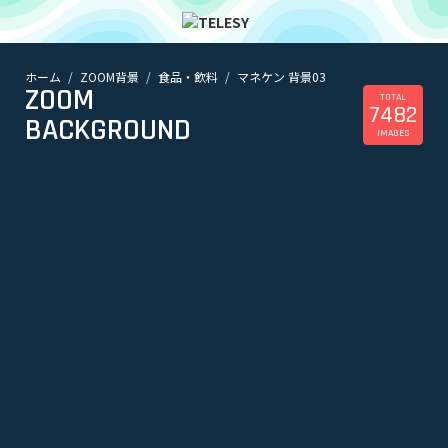
ホーム
ZOOM背景
食品・飲料
マネケン 背景03
ホーム
ZOOM
ニュース
TOTAL
7482
コラム
BACKGROUND
IMAGES
ZOOM背景
TELESYについて
@telesy