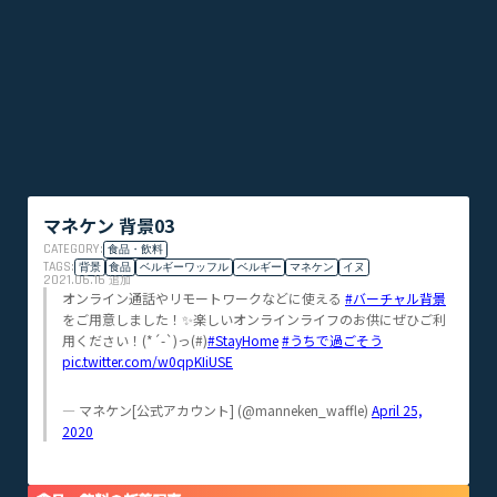
マネケン 背景03
CATEGORY:
食品・飲料
TAGS:
背景
食品
ベルギーワッフル
ベルギー
マネケン
イヌ
2021.06.16
追加
オンライン通話やリモートワークなどに使える
#バーチャル背景
をご用意しました！✨楽しいオンラインライフのお供にぜひご利
用ください！(*´-`)っ(#)
#StayHome
#うちで過ごそう
pic.twitter.com/w0qpKIiUSE
— マネケン[公式アカウント] (@manneken_waffle)
April 25,
2020