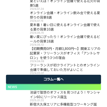
夏といえば！オンライン会議で使える花火の背
景5選
2024.07.24
オンライン会議・オンライン飲み会で使える夏
祭りの背景8選
2024.07.19
夏本番！暑い日に使えるオンライン会議で使え
る夏の背景10選
2024.06.19
暑い夏にぴったり！オンライン会議で使えるビ
ールの背景18選
2024.06.13
【初期費用0円・月額3,800円〜】関東エリアの
起業家・フリーランスがオフィス「アントレサ
ロン」を使う3つの理由
2024.04.08
フリーランスが初クライアントとのオンライン
会議で準備しておいた方がよいこと
2024.03.07
コラム一覧へ
NEWS
池袋で理想のオフィスを見つけよう！サンシャ
イン60にリージャス誕生
2025.01.20
新宿大久保エリアに多機能型コワーキング誕