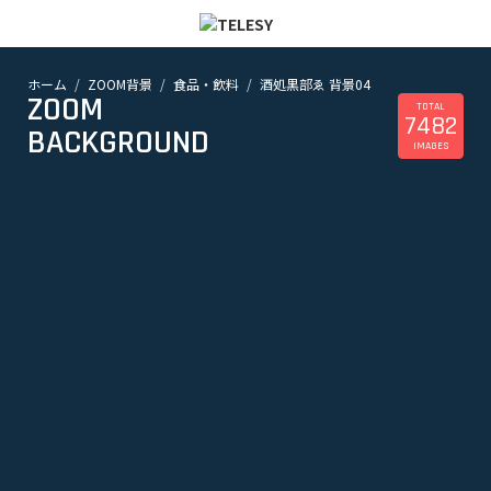
ホーム
ZOOM背景
食品・飲料
酒処黒部ゑ 背景04
ホーム
ZOOM
ニュース
TOTAL
7482
コラム
BACKGROUND
IMAGES
ZOOM背景
TELESYについて
@telesy