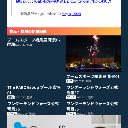
https://t.co/QsjbvIqXnw
#黒部ゑ
pic.twitter.com/Nx0Kbf3UL9
— 酒処黒部ゑ (@kurobee37)
May 8, 2020
食品・飲料の新着記事
ブームスポーツ編集局 背景02
自然
2023.07.19
追加
ブームスポーツ編集局 背景01
自然
2023.07.19
追加
The PARC Group プール 背景
ワンダーランドウォーズ公式
01
背景37
観光
ゲーム
2023.07.18
追加
2023.07.14
追加
ワンダーランドウォーズ公式
ワンダーランドウォーズ公式
背景36
背景35
ゲーム
ゲーム
2023.07.14
追加
2023.07.14
追加