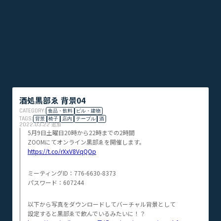
酒処黒部ゑ 背景04
CATEGORY:
食品・飲料
ビル・建物
TAGS:
背景
椅子
店内
テーブル
酒
2022.03.22
追加
5月9日土曜日20時から22時までの2時間
ZOOMにてオンライン黒部ゑを開催します。
https://t.co/rXxV8VqQOp
ミーティングID：776-6630-8373
パスワード：607244
以下から写真をダウンロードしてバーチャル背景として
設定すると黒部ゑで飲んでいるみたいに！？