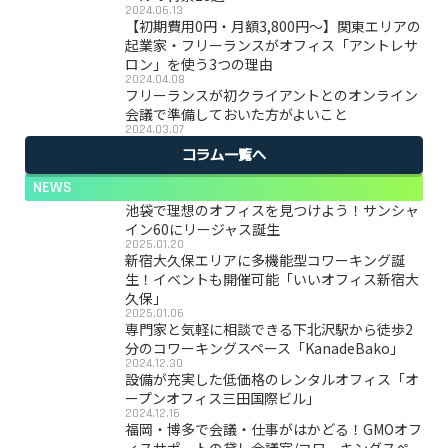
2024.06.13
【初期費用0円・月額3,800円〜】関東エリアの
起業家・フリーランスがオフィス「アントレサ
ロン」を使う3つの理由
2024.04.08
フリーランスが初クライアントとのオンライン
会議で準備しておいた方がよいこと
2024.03.07
コラム一覧へ
NEWS
池袋で理想のオフィスを見つけよう！サンシャ
イン60にリージャス誕生
2025.01.20
新宿大久保エリアに多機能型コワーキング誕
生！イベントも開催可能「いいオフィス新宿大
久保」
2025.01.06
専門家と気軽に相談できる下北沢駅から徒歩2
分のコワーキングスペース「KanadeBako」
2024.12.30
設備が充実した低価格のレンタルオフィス「オ
ープンオフィス三田国際ビル」
2024.12.16
福岡・博多で会議・仕事がはかどる！GMOオフ
ィスサポートの貸し会議室/コワーキングスペー