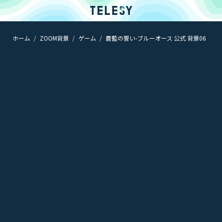
ホーム
ZOOM背景
ゲーム
蒼藍の誓い-ブルーオース 公式 背景06
ホーム
ニュース
コラム
ZOOM背景
TELESYについて
@telesy