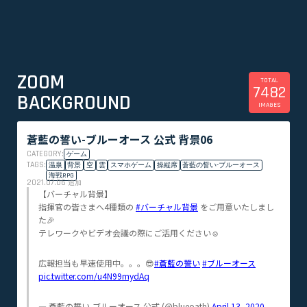
ZOOM
TOTAL
7482
BACKGROUND
IMAGES
蒼藍の誓い-ブルーオース 公式 背景06
CATEGORY:
ゲーム
TAGS:
温泉
背景
空
雲
スマホゲーム
操縦席
蒼藍の誓い-ブルーオース
海戦RPG
2021.07.06
追加
【バーチャル背景】
指揮官の皆さまへ4種類の
#バーチャル背景
をご用意いたしまし
た🎉
テレワークやビデオ会議の際にご活用ください☺️
広報担当も早速使用中。。。😎
#蒼藍の誓い
#ブルーオース
pic.twitter.com/u4N99mydAq
— 蒼藍の誓い-ブルーオース 公式 (@blueoath)
April 13, 2020