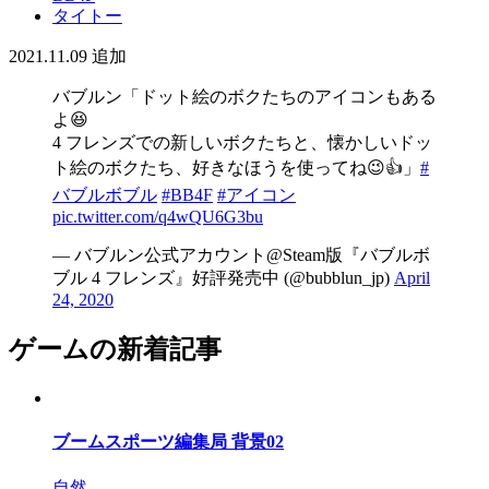
タイトー
2021.11.09
追加
バブルン「ドット絵のボクたちのアイコンもある
よ😆
4 フレンズでの新しいボクたちと、懐かしいドッ
ト絵のボクたち、好きなほうを使ってね😉👍」
#
バブルボブル
#BB4F
#アイコン
pic.twitter.com/q4wQU6G3bu
— バブルン公式アカウント@Steam版『バブルボ
ブル 4 フレンズ』好評発売中 (@bubblun_jp)
April
24, 2020
ゲームの新着記事
ブームスポーツ編集局 背景02
自然