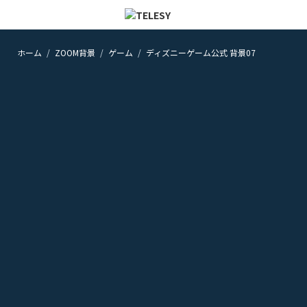
ホーム
ZOOM背景
ゲーム
ディズニーゲーム公式 背景07
ホーム
ニュース
コラム
ZOOM背景
TELESYについて
@telesy