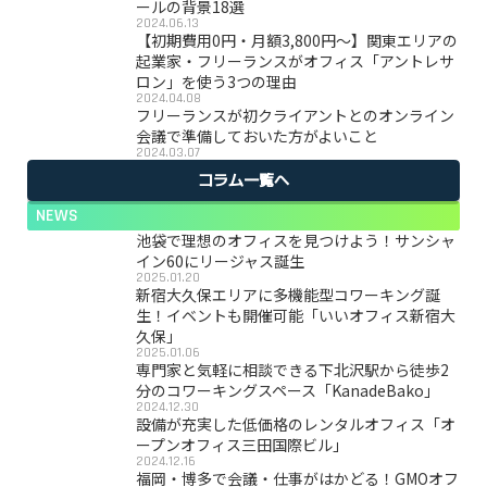
ールの背景18選
2024.06.13
【初期費用0円・月額3,800円〜】関東エリアの
起業家・フリーランスがオフィス「アントレサ
ロン」を使う3つの理由
2024.04.08
フリーランスが初クライアントとのオンライン
会議で準備しておいた方がよいこと
2024.03.07
コラム一覧へ
NEWS
池袋で理想のオフィスを見つけよう！サンシャ
イン60にリージャス誕生
2025.01.20
新宿大久保エリアに多機能型コワーキング誕
生！イベントも開催可能「いいオフィス新宿大
久保」
2025.01.06
専門家と気軽に相談できる下北沢駅から徒歩2
分のコワーキングスペース「KanadeBako」
2024.12.30
設備が充実した低価格のレンタルオフィス「オ
ープンオフィス三田国際ビル」
2024.12.16
福岡・博多で会議・仕事がはかどる！GMOオフ