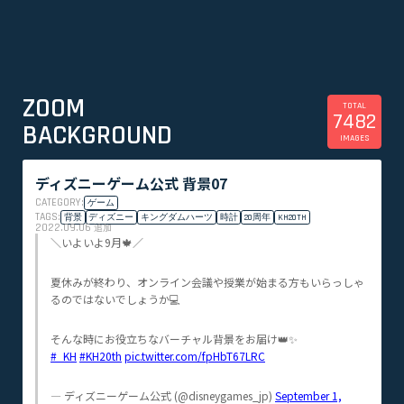
ZOOM
TOTAL
7482
BACKGROUND
IMAGES
ディズニーゲーム公式 背景07
CATEGORY:
ゲーム
TAGS:
背景
ディズニー
キングダムハーツ
時計
20周年
KH20TH
2022.09.06
追加
＼いよいよ9月🍁／
夏休みが終わり、オンライン会議や授業が始まる方もいらっしゃ
るのではないでしょうか💻
そんな時にお役立ちなバーチャル背景をお届け👑✨
#_KH
#KH20th
pic.twitter.com/fpHbT67LRC
— ディズニーゲーム公式 (@disneygames_jp)
September 1,