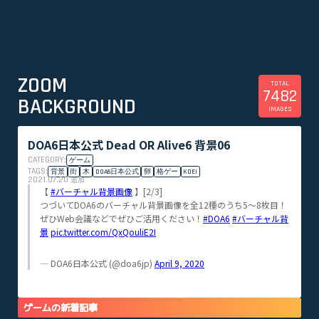
ZOOM
TOTAL
7482
BACKGROUND
IMAGES
DOA6日本公式 Dead OR Alive6 背景06
CATEGORY:
ゲーム
TAGS:
背景
街
木
DOA6日本公式
卵
格ゲー
KOEI
2021.07.20
追加
【
#バーチャル背景画像
】[2/3]
つづいてDOA6のバーチャル背景画像を全12種のうち5～8枚目！
ぜひWeb会議などでぜひご活用ください！
#DOA6
#バーチャル背
景
pic.twitter.com/QxQouliE2I
— DOA6日本公式 (@doa6jp)
April 9, 2020
ゲームの新着記事