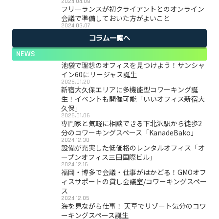
2024.04.08
フリーランスが初クライアントとのオンライン
会議で準備しておいた方がよいこと
2024.03.07
コラム一覧へ
NEWS
池袋で理想のオフィスを見つけよう！サンシャ
イン60にリージャス誕生
2025.01.20
新宿大久保エリアに多機能型コワーキング誕
生！イベントも開催可能「いいオフィス新宿大
久保」
2025.01.06
専門家と気軽に相談できる下北沢駅から徒歩2
分のコワーキングスペース「KanadeBako」
2024.12.30
設備が充実した低価格のレンタルオフィス「オ
ープンオフィス三田国際ビル」
2024.12.16
福岡・博多で会議・仕事がはかどる！GMOオフ
ィスサポートの貸し会議室/コワーキングスペー
ス
2024.12.05
海を見ながら仕事！ 天草でリゾート気分のコワ
ーキングスペース誕生