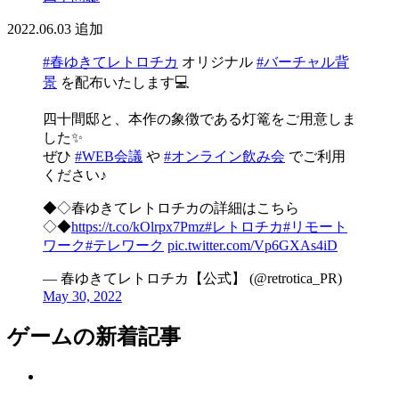
2022.06.03
追加
#春ゆきてレトロチカ
オリジナル
#バーチャル背
景
を配布いたします💻
四十間邸と、本作の象徴である灯篭をご用意しま
した✨
ぜひ
#WEB会議
や
#オンライン飲み会
でご利用
ください♪
◆◇春ゆきてレトロチカの詳細はこちら
◇◆
https://t.co/kOlrpx7Pmz
#レトロチカ
#リモート
ワーク
#テレワーク
pic.twitter.com/Vp6GXAs4iD
— 春ゆきてレトロチカ【公式】 (@retrotica_PR)
May 30, 2022
ゲームの新着記事