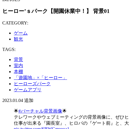
ヒーロー’ｓパーク【開園休業中！】 背景01
CATEGORY:
ゲーム
観光
TAGS:
背景
室内
本棚
「遊園地」×「ヒーロー」
ヒーローズパーク
ゲームアプリ
2023.01.04
追加
🌟
#バーチャル背景画像
🌟
テレワークやウェブミーティングの背景画像に、ぜひヒ
仕事が出来る『園長室』、ヒロパの『ゲート前』と、大
pic.twitter.com/SBWGmeeoa1