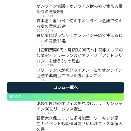
2024.07.24
オンライン会議・オンライン飲み会で使える夏
祭りの背景8選
2024.07.19
夏本番！暑い日に使えるオンライン会議で使え
る夏の背景10選
2024.06.19
暑い夏にぴったり！オンライン会議で使えるビ
ールの背景18選
2024.06.13
【初期費用0円・月額3,800円〜】関東エリアの
起業家・フリーランスがオフィス「アントレサ
ロン」を使う3つの理由
2024.04.08
フリーランスが初クライアントとのオンライン
会議で準備しておいた方がよいこと
2024.03.07
コラム一覧へ
NEWS
池袋で理想のオフィスを見つけよう！サンシャ
イン60にリージャス誕生
2025.01.20
新宿大久保エリアに多機能型コワーキング誕
生！イベントも開催可能「いいオフィス新宿大
久保」