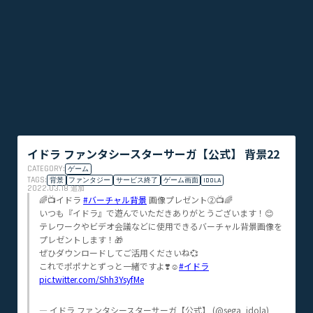
イドラ ファンタシースターサーガ【公式】 背景22
CATEGORY:
ゲーム
TAGS:
背景
ファンタジー
サービス終了
ゲーム画面
IDOLA
2022.03.18
追加
🌈📺イドラ
#バーチャル背景
画像プレゼント②📺🌈​
いつも『イドラ』で遊んでいただきありがとうございます！😊​
テレワークやビデオ会議などに使用できるバーチャル背景画像を
プレゼントします！🎁​
ぜひダウンロードしてご活用くださいね💞​
これでポポナとずっと一緒ですよ❣️☺️​
#イドラ
pic.twitter.com/Shh3YsyfMe
— イドラ ファンタシースターサーガ【公式】 (@sega_idola)