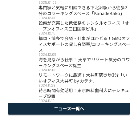
2025.01.06
専門家と気軽に相談できる下北沢駅から徒歩2
分のコワーキングスペース「KanadeBako」
2024.12.30
設備が充実した低価格のレンタルオフィス「オ
ープンオフィス三田国際ビル」
2024.12.16
福岡・博多で会議・仕事がはかどる！GMOオフ
ィスサポートの貸し会議室/コワーキングスペー
ス
2024.12.05
海を見ながら仕事！ 天草でリゾート気分のコワ
ーキングスペース誕生
2024.12.02
リモートワークに最適！大井町駅徒歩3分「い
いオフィス大井町 by カテナ」
2024.11.29
待合時間有効活用！東京医科歯科大にテレキュ
ーブ設置
2024.11.18
ニュース一覧へ