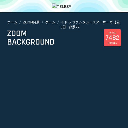
ホーム
ZOOM背景
ゲーム
イドラ ファンタシースターサーガ【公
ホーム
式】 背景22
ニュース
ZOOM
コラム
TOTAL
7482
BACKGROUND
ZOOM背景
IMAGES
TELESYについて
@telesy