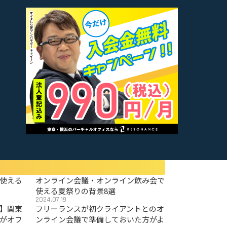
使える
オンライン会議・オンライン飲み会で
使える夏祭りの背景8選
2024.07.19
〜】関東
フリーランスが初クライアントとのオ
がオフ
ンライン会議で準備しておいた方がよ