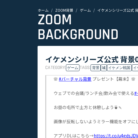
ホーム
ZOOM背景
ゲーム
イケメンシリーズ公式 背
ZOOM
BACKGROUND
イケメンシリーズ公式 背景0
CATEGORY:
TAGS:
ゲーム
背景
城
イケメン戦国
イ
🌸
#バーチャル背景
プレゼント【幕末】🌸
ウェブでの会議/ランチ会/飲み会で使える
お昼の屯所で土方と休憩しよう🍵🍡
画像が反転しないようミラー機能をオフに
アプリDLはこちら→
https://t.co/u4gdsJD