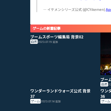
— イケメンシリーズ公式 (@CYikemen)
Apr
ゲームの新着記事
ブームスポーツ編集局 背景02
自然
2023.07.19
追加
ブー
自然
20
ワンダーランドウォーズ公式 背景
ワン
37
36
ゲーム
ゲーム
2023.07.14
追加