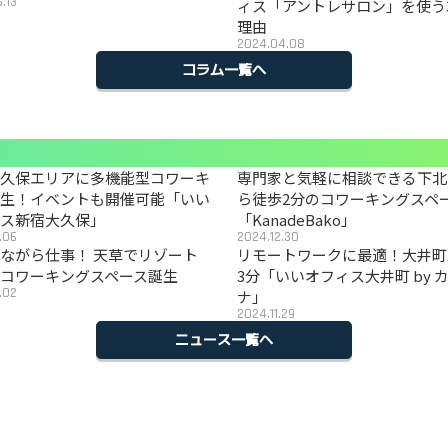
.13
ィス「アントレサロン」を使う
理由
2024.04.08
コラム一覧へ
大久保エリアに多機能型コワーキ
専門家と気軽に相談できる下北
誕生！イベントも開催可能「いい
ら徒歩2分のコワーキングスペ
ィス新宿大久保」
「KanadeBako」
.06
2024.12.30
ながら仕事！ 天草でリゾート
リモートワークに最適！大井町
コワーキングスペース誕生
3分「いいオフィス大井町 by 
.02
ナ」
2024.11.29
ニュース一覧へ