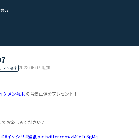
景07
7
2022.06.07
追加
ケメン幕末
#イケメン幕末
の背景画像をプレゼント！
してお楽しみください♪
ViD
#イケシリ
#壁紙
pic.twitter.com/zM9eEuSgMq