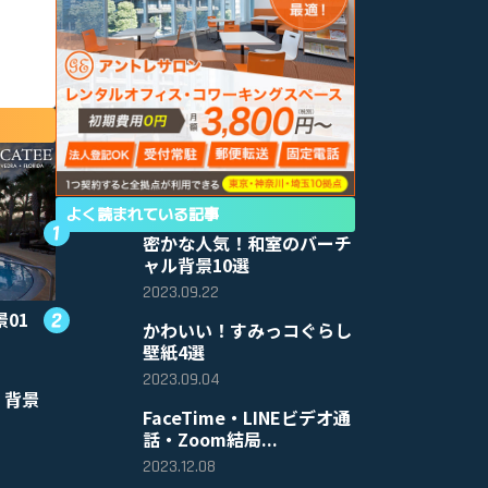
よく読まれている記事
密かな人気！和室のバーチ
ャル背景10選
2023.09.22
景01
かわいい！すみっコぐらし
壁紙4選
2023.09.04
 背景
FaceTime・LINEビデオ通
話・Zoom結局...
2023.12.08