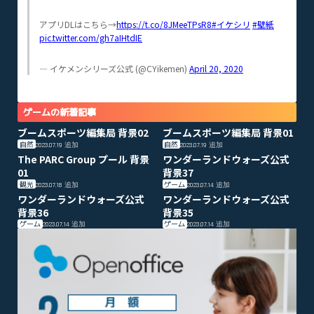
アプリDLはこちら→
https://t.co/8JMeeTPsR8
#イケシリ
#壁紙
pic.twitter.com/gh7aIHtdIE
— イケメンシリーズ公式 (@CYikemen)
April 20, 2020
ゲームの新着記事
ブームスポーツ編集局 背景02
ブームスポーツ編集局 背景01
自然
自然
2023.07.19
追加
2023.07.19
追加
The PARC Group プール 背景
ワンダーランドウォーズ公式
01
背景37
観光
ゲーム
2023.07.18
追加
2023.07.14
追加
ワンダーランドウォーズ公式
ワンダーランドウォーズ公式
背景36
背景35
ゲーム
ゲーム
2023.07.14
追加
2023.07.14
追加