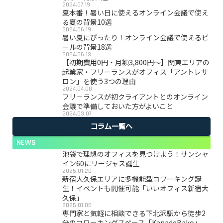
2024.07.19
夏本番！暑い日に使えるオンライン会議で使え
る夏の背景10選
2024.06.19
暑い夏にぴったり！オンライン会議で使えるビ
ールの背景18選
2024.06.13
【初期費用0円・月額3,800円〜】関東エリアの
起業家・フリーランスがオフィス「アントレサ
ロン」を使う3つの理由
2024.04.08
フリーランスが初クライアントとのオンライン
会議で準備しておいた方がよいこと
2024.03.07
コラム一覧へ
NEWS
池袋で理想のオフィスを見つけよう！サンシャ
イン60にリージャス誕生
2025.01.20
新宿大久保エリアに多機能型コワーキング誕
生！イベントも開催可能「いいオフィス新宿大
久保」
2025.01.06
専門家と気軽に相談できる下北沢駅から徒歩2
分のコワーキングスペース「KanadeBako」