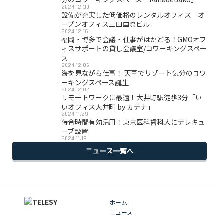
2024.12.30
設備が充実した低価格のレンタルオフィス「オ
ープンオフィス三田国際ビル」
2024.12.16
福岡・博多で会議・仕事がはかどる！GMOオフ
ィスサポートの貸し会議室/コワーキングスペー
ス
2024.12.05
海を見ながら仕事！ 天草でリゾート気分のコワ
ーキングスペース誕生
2024.12.02
リモートワークに最適！大井町駅徒歩3分「い
いオフィス大井町 by カテナ」
2024.11.29
待合時間有効活用！東京医科歯科大にテレキュ
ーブ設置
2024.11.18
ニュース一覧へ
ホーム
ニュース