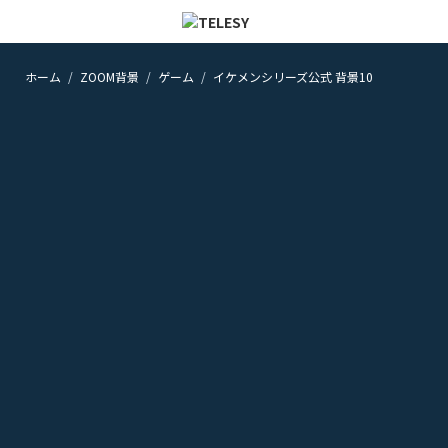
ホーム
ZOOM背景
ゲーム
イケメンシリーズ公式 背景10
ホーム
ニュース
コラム
ZOOM背景
TELESYについて
@telesy