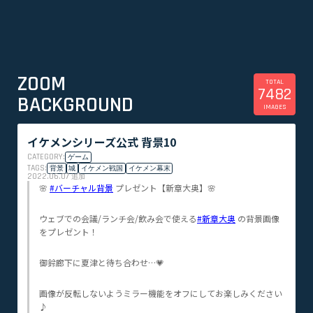
ZOOM
TOTAL
7482
BACKGROUND
IMAGES
イケメンシリーズ公式 背景10
CATEGORY:
ゲーム
TAGS:
背景
城
イケメン戦国
イケメン幕末
2022.06.07
追加
🌸
#バーチャル背景
プレゼント【新章大奥】🌸
ウェブでの会議/ランチ会/飲み会で使える
#新章大奥
の背景画像
をプレゼント！
御鈴廊下に夏津と待ち合わせ…💗
画像が反転しないようミラー機能をオフにしてお楽しみください
♪