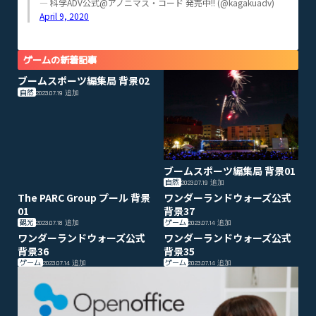
— 科学ADV公式@アノニマス・コード 発売中!! (@kagakuadv)
April 9, 2020
ゲームの新着記事
ブームスポーツ編集局 背景02
自然
2023.07.19
追加
ブームスポーツ編集局 背景01
自然
2023.07.19
追加
The PARC Group プール 背景
ワンダーランドウォーズ公式
01
背景37
観光
ゲーム
2023.07.18
追加
2023.07.14
追加
ワンダーランドウォーズ公式
ワンダーランドウォーズ公式
背景36
背景35
ゲーム
ゲーム
2023.07.14
追加
2023.07.14
追加