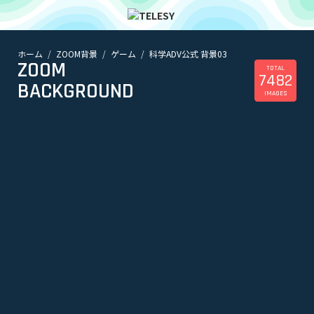
ホーム
ZOOM背景
ゲーム
科学ADV公式 背景03
ホーム
ZOOM
ニュース
TOTAL
7482
コラム
BACKGROUND
IMAGES
ZOOM背景
TELESYについて
@telesy