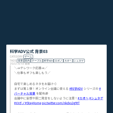
科学ADV公式 背景03
CATEGORY:
ゲーム
TAGS:
背景
室内
テーブル
科学ADV
ロボノ
カオヘ
シュタゲ
2022.12.13
追加
＼📣テレワーク応援📣／
＼仕事もオフも楽しもう／
自宅で楽しめるネタをお届け💨
まずは第１弾！オンライン会議に使える
#科学ADV
シリーズの
#
バーチャル背景
を配布🎁
会議中に妄想や厨二発言をしないように注意！
#カオヘ
#シュタゲ
#ロボノ
#StayHome
pic.twitter.com/nkdxs2g9tT