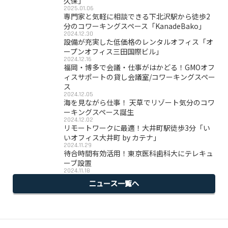
久保」
2025.01.06
専門家と気軽に相談できる下北沢駅から徒歩2
分のコワーキングスペース「KanadeBako」
2024.12.30
設備が充実した低価格のレンタルオフィス「オ
ープンオフィス三田国際ビル」
2024.12.16
福岡・博多で会議・仕事がはかどる！GMOオフ
ィスサポートの貸し会議室/コワーキングスペー
ス
2024.12.05
海を見ながら仕事！ 天草でリゾート気分のコワ
ーキングスペース誕生
2024.12.02
リモートワークに最適！大井町駅徒歩3分「い
いオフィス大井町 by カテナ」
2024.11.29
待合時間有効活用！東京医科歯科大にテレキュ
ーブ設置
2024.11.18
ニュース一覧へ