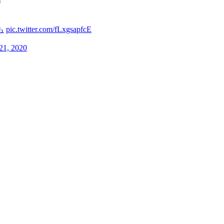
！
も
pic.twitter.com/fLxgsapfcE
 21, 2020