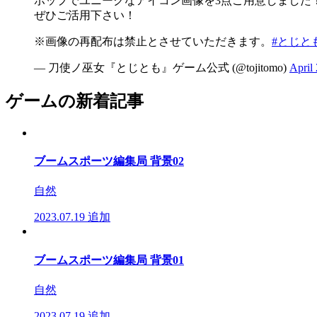
ポップでユニークなアイコン画像を3点ご用意しました
ぜひご活用下さい！
※画像の再配布は禁止とさせていただきます。
#とじと
— 刀使ノ巫女『とじとも』ゲーム公式 (@tojitomo)
April
ゲームの新着記事
ブームスポーツ編集局 背景02
自然
2023.07.19
追加
ブームスポーツ編集局 背景01
自然
2023.07.19
追加