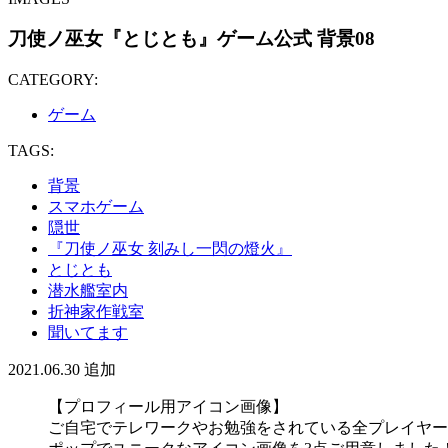
刀使ノ巫女『とじとも』ゲーム公式 背景08
CATEGORY:
ゲーム
TAGS:
背景
スマホゲーム
隠世
『刀使ノ巫女 刻みし一閃の燈火』
とじとも
潜水艦室内
折神家作戦室
聞いてます
2021.06.30
追加
【プロフィール用アイコン画像】
ご自宅でテレワークやお勉強をされている全プレイヤー