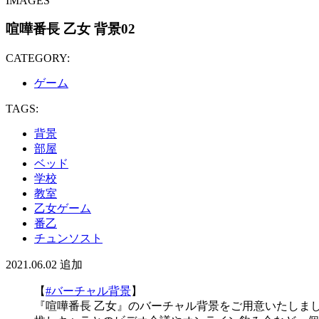
IMAGES
喧嘩番長 乙女 背景02
CATEGORY:
ゲーム
TAGS:
背景
部屋
ベッド
学校
教室
乙女ゲーム
番乙
チュンソスト
2021.06.02
追加
【
#バーチャル背景
】
『喧嘩番長 乙女』のバーチャル背景をご用意いたしま