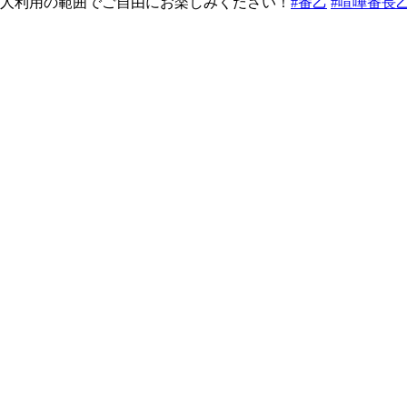
人利用の範囲でご自由にお楽しみください！
#番乙
#喧嘩番長