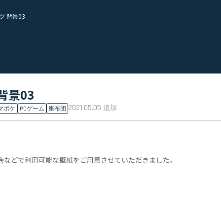
ツ 背景03
背景03
2021.05.05
追加
マポケ
PCゲーム
座布団
み会などで利用可能な壁紙をご用意させていただきました。