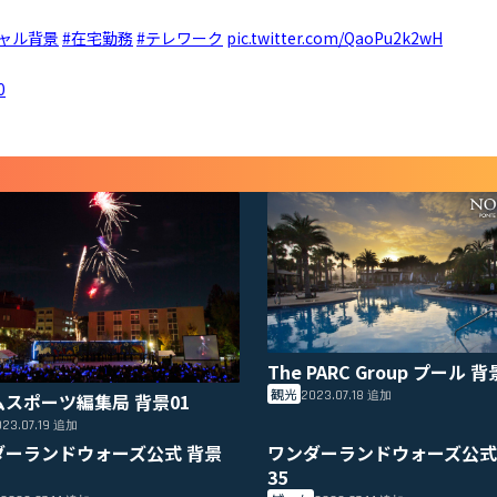
ャル背景
#在宅勤務
#テレワーク
pic.twitter.com/QaoPu2k2wH
0
The PARC Group プール 背
観光
2023.07.18
ムスポーツ編集局 背景01
追加
23.07.19
追加
ダーランドウォーズ公式 背景
ワンダーランドウォーズ公式
35