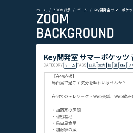
ホーム
ZOOM背景
ゲーム
Key開発室 サマーポケッ
ZOOM
BACKGROUND
Key開発室 サマーポケッツ 
CATEGORY:
TAGS:
ゲーム
背景
室内
机
夏
KEY
サ
【在宅応援】
――鳥白島で過ごす気分を味わいませんか？
在宅でのテレワーク・Web会議、Web飲
・加藤家の居間
・秘密基地
・鳥白島食堂
・加藤家の蔵