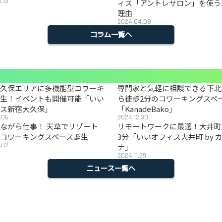
.13
ィス「アントレサロン」を使う
理由
2024.04.08
コラム一覧へ
大久保エリアに多機能型コワーキ
専門家と気軽に相談できる下北
誕生！イベントも開催可能「いい
ら徒歩2分のコワーキングスペ
ィス新宿大久保」
「KanadeBako」
.06
2024.12.30
ながら仕事！ 天草でリゾート
リモートワークに最適！大井町
コワーキングスペース誕生
3分「いいオフィス大井町 by 
.02
ナ」
2024.11.29
ニュース一覧へ