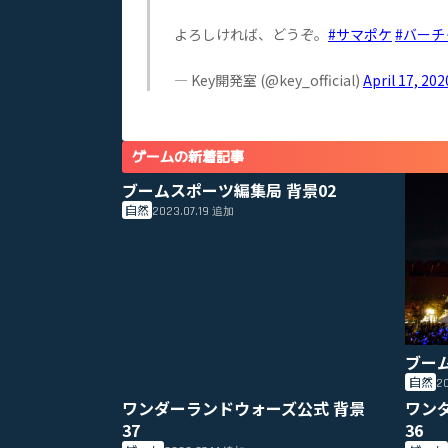
よろしければ、どうぞ。
#サマポケ
#バーチ
— Key開発室 (@key_official)
April 17, 202
ゲームの新着記事
ブームスポーツ編集局 背景02
自然
2023.07.19
追加
ブー
自然
20
ワンダーランドウォーズ公式 背景
ワン
37
36