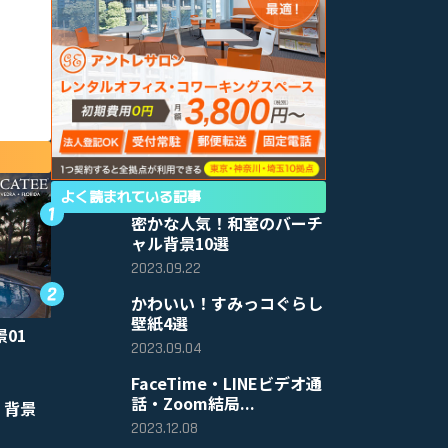
よく読まれている記事
密かな人気！和室のバーチ
ャル背景10選
2023.09.22
かわいい！すみっコぐらし
壁紙4選
景01
2023.09.04
FaceTime・LINEビデオ通
話・Zoom結局...
 背景
2023.12.08