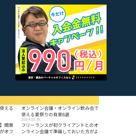
使える
オンライン会議・オンライン飲み会で
使える夏祭りの背景8選
2024.07.19
〜】関東
フリーランスが初クライアントとのオ
がオフ
ンライン会議で準備しておいた方がよ