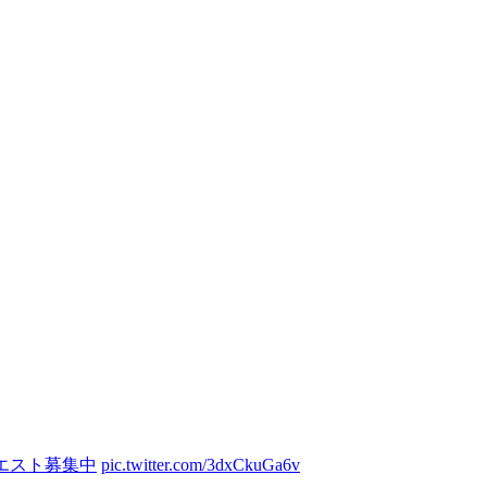
エスト募集中
pic.twitter.com/3dxCkuGa6v