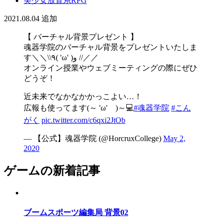
美少女放置系RPG
2021.08.04
追加
【 バーチャル背景プレゼント 】
魂器学院のバーチャル背景をプレゼントいたしま
す＼＼\\٩( 'ω' )و //／／
オンライン授業やウェブミーティングの際にぜひ
どうぞ！
近未来でなかなかかっこよい…！
広報も使ってます(～ 'ω' )～💻
#魂器学院
#こん
がく
pic.twitter.com/c6qxi2JtOb
— 【公式】魂器学院 (@HorcruxCollege)
May 2,
2020
ゲームの新着記事
ブームスポーツ編集局 背景02