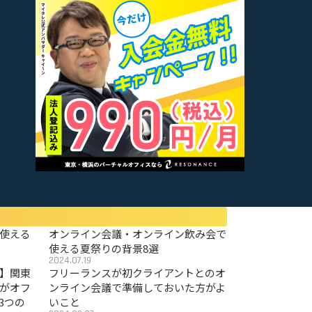
使える
オンライン会議・オンライン飲み会で
使える夏祭りの背景8選
2024.07.19
〜】関東
フリーランスが初クライアントとのオ
がオフ
ンライン会議で準備しておいた方がよ
3つの
いこと