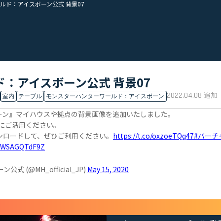
ルド：アイスボーン公式 背景07
：アイスボーン公式 背景07
2022.04.08
追加
室内
テーブル
モンスターハンターワールド：アイスボーン
ーン』マイハウスや拠点の背景画像を追加いたしました。
にご活用ください。
ンロードして、ぜひご利用ください。
https://t.co/oxzoeTQq47
#バーチ
om/WSAGQTdF9Z
(@MH_official_JP)
May 15, 2020