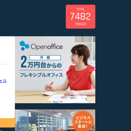
TOTAL
7482
IMAGES
ャル