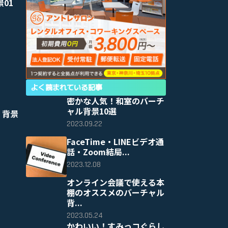
景01
よく読まれている記事
密かな人気！和室のバーチ
ャル背景10選
 背景
2023.09.22
FaceTime・LINEビデオ通
話・Zoom結局...
2023.12.08
オンライン会議で使える本
棚のオススメのバーチャル
背...
2023.05.24
かわいい！すみっコぐらし