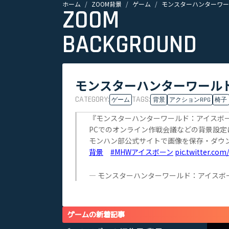
ホーム
ZOOM背景
ゲーム
モンスターハンターワー
ZOOM
BACKGROUND
モンスターハンターワールド
CATEGORY:
TAGS:
ゲーム
背景
アクションRPG
椅子
『モンスターハンターワールド：アイスボ
PCでのオンライン作戦会議などの背景設定
モンハン部公式サイトで画像を保存・ダウ
背景
#MHWアイスボーン
pic.twitter.c
— モンスターハンターワールド：アイスボーン公式 
ゲームの新着記事