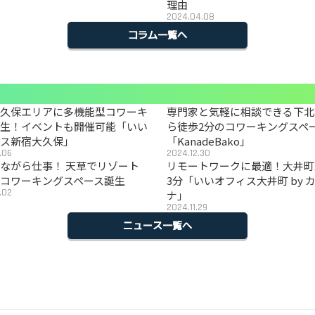
理由
2024.04.08
コラム一覧へ
大久保エリアに多機能型コワーキ
専門家と気軽に相談できる下北
誕生！イベントも開催可能「いい
ら徒歩2分のコワーキングスペ
ィス新宿大久保」
「KanadeBako」
.06
2024.12.30
ながら仕事！ 天草でリゾート
リモートワークに最適！大井町
コワーキングスペース誕生
3分「いいオフィス大井町 by 
.02
ナ」
2024.11.29
ニュース一覧へ