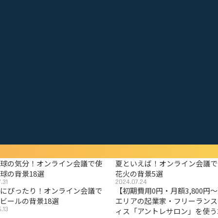
野球の気分！オンライン会議で使
夏といえば！オンライン会議で
球の背景18選
花火の背景5選
.31
2024.07.24
夏にぴったり！オンライン会議で
【初期費用0円・月額3,800円
ビールの背景18選
エリアの起業家・フリーランス
.13
ィス「アントレサロン」を使う