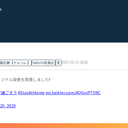
4
2021.10.13
追加
O疾風乱舞【ナルコレ】
NARUTO疾風伝
里
ジナル背景を用意しました❗️
で過ごそう
#StayAtHome
pic.twitter.com/4QGrvPTQ9C
 20, 2020