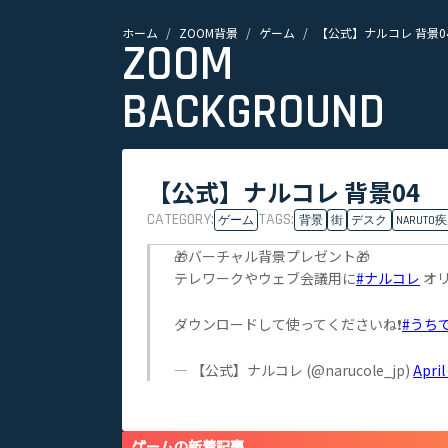
ホーム
ZOOM背景
ゲーム
【公式】ナルコレ 背景0
ZOOM
BACKGROUND
【公式】ナルコレ 背景04
CATEGORY:
TAGS:
ゲーム
背景
街
デスク
NARUT
🎁バーチャル背景プレゼント🎁
テレワークやウェブ会議用に
#ナルコレ
オリ
ダウンロードして使ってくださいね❗️
#うち
— 【公式】ナルコレ (@narucole_jp)
April
ゲームの新着記事