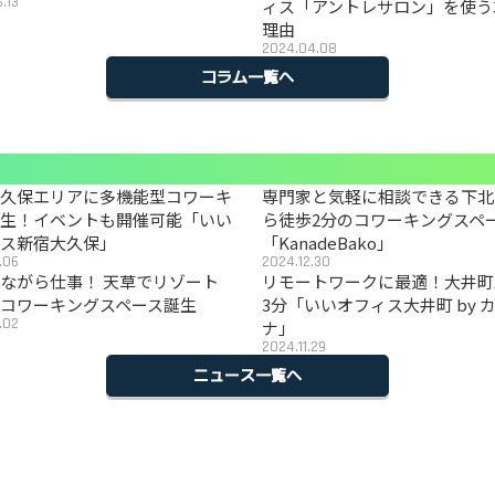
.13
ィス「アントレサロン」を使う
理由
2024.04.08
コラム一覧へ
大久保エリアに多機能型コワーキ
専門家と気軽に相談できる下北
誕生！イベントも開催可能「いい
ら徒歩2分のコワーキングスペ
ィス新宿大久保」
「KanadeBako」
.06
2024.12.30
ながら仕事！ 天草でリゾート
リモートワークに最適！大井町
コワーキングスペース誕生
3分「いいオフィス大井町 by 
.02
ナ」
2024.11.29
ニュース一覧へ