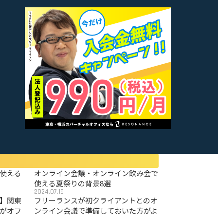
使える
オンライン会議・オンライン飲み会で
使える夏祭りの背景8選
2024.07.19
〜】関東
フリーランスが初クライアントとのオ
がオフ
ンライン会議で準備しておいた方がよ