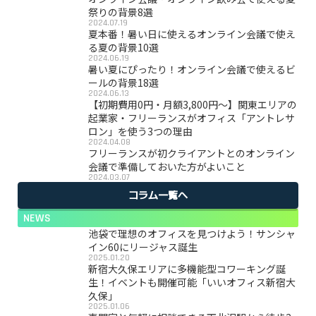
祭りの背景8選
2024.07.19
夏本番！暑い日に使えるオンライン会議で使え
る夏の背景10選
2024.06.19
暑い夏にぴったり！オンライン会議で使えるビ
ールの背景18選
2024.06.13
【初期費用0円・月額3,800円〜】関東エリアの
起業家・フリーランスがオフィス「アントレサ
ロン」を使う3つの理由
2024.04.08
フリーランスが初クライアントとのオンライン
会議で準備しておいた方がよいこと
2024.03.07
コラム一覧へ
NEWS
池袋で理想のオフィスを見つけよう！サンシャ
イン60にリージャス誕生
2025.01.20
新宿大久保エリアに多機能型コワーキング誕
生！イベントも開催可能「いいオフィス新宿大
久保」
2025.01.06