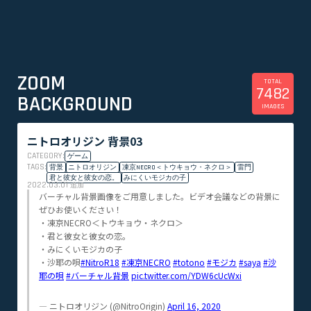
ZOOM
TOTAL
7482
BACKGROUND
IMAGES
ニトロオリジン 背景03
CATEGORY:
ゲーム
TAGS:
背景
ニトロオリジン
凍京NECRO＜トウキョウ・ネクロ＞
雷門
君と彼女と彼女の恋。
みにくいモジカの子
2022.03.01
追加
バーチャル背景画像をご用意しました。ビデオ会議などの背景に
ぜひお使いください！
・凍京NECRO＜トウキョウ・ネクロ＞
・君と彼女と彼女の恋。
・みにくいモジカの子
・沙耶の唄
#NitroR18
#凍京NECRO
#totono
#モジカ
#saya
#沙
耶の唄
#バーチャル背景
pic.twitter.com/YDW6cUcWxi
— ニトロオリジン (@NitroOrigin)
April 16, 2020