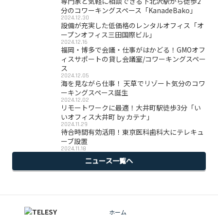
専門家と気軽に相談できる下北沢駅から徒歩2
分のコワーキングスペース「KanadeBako」
2024.12.30
設備が充実した低価格のレンタルオフィス「オ
ープンオフィス三田国際ビル」
2024.12.16
福岡・博多で会議・仕事がはかどる！GMOオフ
ィスサポートの貸し会議室/コワーキングスペー
ス
2024.12.05
海を見ながら仕事！ 天草でリゾート気分のコワ
ーキングスペース誕生
2024.12.02
リモートワークに最適！大井町駅徒歩3分「い
いオフィス大井町 by カテナ」
2024.11.29
待合時間有効活用！東京医科歯科大にテレキュ
ーブ設置
2024.11.18
ニュース一覧へ
ホーム